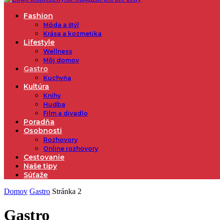
Fashion
Móda a štýl
Krása a kozmetika
Lifestyle
Wellness
Môj domov
Gastro
Kuchyňa
Kultúra
Knihy
Hudba
Film a divadlo
Poradňa
Osobnosti
Rozhovory
Online rozhovory
Cestovanie
Naše tipy
Súťaže
Domov
Gastro
Stránka 2
Gastro