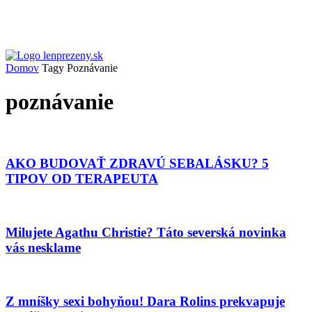
Domov
Tagy
Poznávanie
poznávanie
AKO BUDOVAŤ ZDRAVÚ SEBALÁSKU? 5
TIPOV OD TERAPEUTA
Milujete Agathu Christie? Táto severská novinka
vás nesklame
Z mníšky sexi bohyňou! Dara Rolins prekvapuje