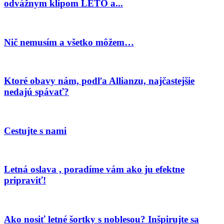
odvážnym klipom LETO a...
Nič nemusím a všetko môžem…
Ktoré obavy nám, podľa Allianzu, najčastejšie
nedajú spávať?
Cestujte s nami
Letná oslava , poradíme vám ako ju efektne
pripraviť!
Ako nosiť letné šortky s noblesou? Inšpirujte sa