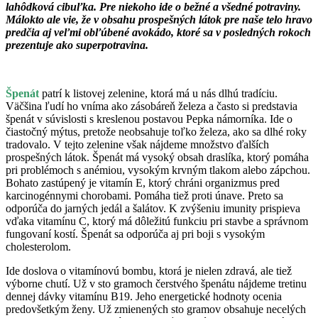
lahôdková cibuľka. Pre niekoho ide o bežné a všedné potraviny.
Málokto ale vie, že v obsahu prospešných látok pre naše telo hravo
predčia aj veľmi obľúbené avokádo, ktoré sa v posledných rokoch
prezentuje ako superpotravina.
Špenát
patrí k listovej zelenine, ktorá má u nás dlhú tradíciu.
Väčšina ľudí ho vníma ako zásobáreň železa a často si predstavia
špenát v súvislosti s kreslenou postavou Pepka námorníka. Ide o
čiastočný mýtus, pretože neobsahuje toľko železa, ako sa dlhé roky
tradovalo. V tejto zelenine však nájdeme množstvo ďalších
prospešných látok. Špenát má vysoký obsah draslíka, ktorý pomáha
pri problémoch s anémiou, vysokým krvným tlakom alebo zápchou.
Bohato zastúpený je vitamín E, ktorý chráni organizmus pred
karcinogénnymi chorobami. Pomáha tiež proti únave. Preto sa
odporúča do jarných jedál a šalátov. K zvýšeniu imunity prispieva
vďaka vitamínu C, ktorý má dôležitú funkciu pri stavbe a správnom
fungovaní kostí. Špenát sa odporúča aj pri boji s vysokým
cholesterolom.
Ide doslova o vitamínovú bombu, ktorá je nielen zdravá, ale tiež
výborne chutí. Už v sto gramoch čerstvého špenátu nájdeme tretinu
dennej dávky vitamínu B19. Jeho energetické hodnoty ocenia
predovšetkým ženy. Už zmienených sto gramov obsahuje necelých