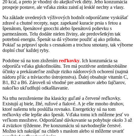
20 kcal, a preto je vhodný do akejkoľvek diéty. Jeho konzumácia
prospeje postave, ale vďaka zinku zaistí aj lesklé nechty a vlasy.
Na základe uvedených výživových hodnôt odporúčame vyskúšať
zdravé a chutné recepty, napr. zapekané kuracie prsia s fetou a
špenátom, špenátové gnocchi alebo špenátovú polievku s
parmezánom. Telu dodáte nielen živiny, ale predovšetkým tak
potrebnú energiu. Špenát sa dá výborne použiť aj ako príloha.
Pokiaľ sa pripraví spolu s cesnakom a trochou smotany, tak výborne
doplní chuť každej ryby.
Podobne sú na tom zložením
reďkovky
. Ich konzumácia sa
odporúča vďaka glukofinolátu. Ten má pozitívne antimikrobiálne
účinky a prekázateľne znižuje riziko nádorových ochorení (najmä
nádoru pľúc a tráviaceho ústrojenstva). Ďalej obsahuje vitamín C,
B1, B2 a B6. Zároveň sú vhodné pre astmatikov alebo fajčiarov,
nakoľko ukľudňujú odkašliavanie.
Na trhu nezoženieme iba klasicky guľaté a červené reďkovky.
Existujú aj biele, žlté, ružové a fialové. A je ešte mnoho druhov,
ktoré našemu telu poslúžia rovnako. Energeticky sú na tom
reďkovky ešte lepšie ako špenát. Vďaka tomu ich môžeme jesť vo
veľkom množstve. Odporúčané dávkovanie sa pohybuje okolo 3 až
4 zväzkov týždenne. Pre konzumáciu sú navhodnejšie čerstvé.
Možno ich nakrájať na chlieb s maslom alebo si môžeme uvariť