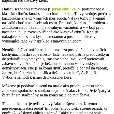
napríklad reďkovkový krém.
Ďalšou sezónnou surovinou je
jarná cibuľka
. V podstate ide o
klasickú cibuľu, ktorá sa nenecháva dozrieť. To vysvetluje, prečo sa
každoročne žne už v jarných mesiacoch. Vďaka tomu má jemnú
nasladlú chuť a nepôsobí tak ostro. Pre ľudí, ktorí majú problém so
žalúdkom alebo trávením je ideálnym variantom a v v boji proti
nachladnutiu je rovnako účinná ako klasická cibuľa. Keď ju
nakrájate, zmiešate s kyslou smotanou a posolíte, máte rovno
vynikajúce raňajky, napríklad s tmavých chlebom.
Nemôže chýbať ani
špargľa
,
ktorá si za poslednú dobu v našich
kuchyniach našla svoje miesto. Ešte nedávno patrila predovšetkým
do jedálnička vybraných gurmánov alebo ľudí, ktorí preferovali
zdravú stravu. Aktuálne je bežnou surovinou v slovenských
domácnostiach. Nie je sa čomu diviť, pretože je bohatá na vápnik,
železo, horčík, zinok, draslík a tiež na vitamín C, A, E aj B.
Výborne sa hodí k jarnej detoxikačnej kúre.
Môžeme ju podávať dusenú na masle ako prílohu k mäsu alebo
zapekanú spoločne so šunkou a syrom. A ako zistíme, že je špargľa
čerstvá? Pri stlačení by sa na konci mala objaviť šťava.
Tipom nakoniec je reďkovkový šalát so špenátom. K týmto
ingredienciám stačí pridať len pohár ančovičiek, sušené paradajky,
opečený kváskový chlieb a zdravé, ľahké jedlo máme na stole.