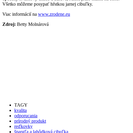
Všetko môžeme posypať hŕstkou jarnej cibuľky.
Viac informácií na
www.zrodene.eu
Zdroj:
Betty Molnárová
TAGY
kvalita
odporucania
prírodný produkt
reďkovky
špargľa a lahôdková cibuľka