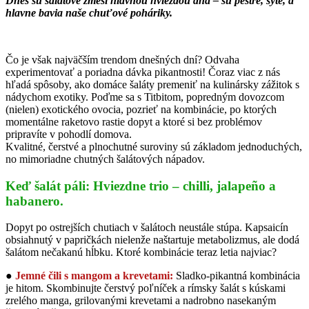
Dnes sú šalátové zmesi hlavnou hviezdou dňa – sú pestré, sýte, a
hlavne bavia naše chuťové poháriky.
Čo je však najväčším trendom dnešných dní? Odvaha
experimentovať a poriadna dávka pikantnosti! Čoraz viac z nás
hľadá spôsoby, ako domáce šaláty premeniť na kulinársky zážitok s
nádychom exotiky. Poďme sa s Titbitom, popredným dovozcom
(nielen) exotického ovocia, pozrieť na kombinácie, po ktorých
momentálne raketovo rastie dopyt a ktoré si bez problémov
pripravíte v pohodlí domova.
Kvalitné, čerstvé a plnochutné suroviny sú základom jednoduchých,
no mimoriadne chutných šalátových nápadov.
Keď šalát páli: Hviezdne trio – chilli, jalapeño a
habanero.
Dopyt po ostrejších chutiach v šalátoch neustále stúpa. Kapsaicín
obsiahnutý v papričkách nielenže naštartuje metabolizmus, ale dodá
šalátom nečakanú hĺbku. Ktoré kombinácie teraz letia najviac?
●
Jemné čili s mangom a krevetami:
Sladko-pikantná kombinácia
je hitom. Skombinujte čerstvý poľníček a rímsky šalát s kúskami
zrelého manga, grilovanými krevetami a nadrobno nasekaným