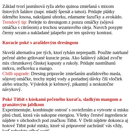
Základ tvorí jasmínová ryža alebo quinoa zmiešaná s mixom
listových šalátov (napr. mladý špenát a tatsoi). Pridajte plátky
údeného lososa, nakrájanú uhorku, edamame fazuľky a avokádo.
Trendový tip:
Prelejte to dresingom z ponzu omáčky (sójová
omáčka s citrónom) a trochou sezamového oleja. Navrch posypte
čierny sezam a nakladané jalapeño pre ten správny kontrast.
Kuracie poké s arašidovým dresingom
Skvelá alternatíva pre tých, ktorí rybám neprepadli. Použite natrhané
pečené alebo grilované kuracie prsia. Ako šalátový základ zvoľte
mix chrumkavej čínskej kapusty a rukoly. Pridajte nastrúhanú
mrkvu, reďkovku a mango.
Chilli upgrade:
Dresing pripravíte zmiešaním arašidového masla,
sójovej omáčke, trochy teplej vody a poriadnej dávky čili vločiek
alebo srirachy. Výsledok je krémový, pikantný a neskutočne
návykový.
Poké Titbit s kúskami pečeného kuraťa, sladkým mangom a
granátovým jablkom
Experimentujte, kombinujte ostrosť s osviežením a vytvorte si misku
plnú chutí, ktorá vás nakopne energiou. Všetky čerstvé ingrediencie
nájdete v obchodoch pod značkou Titbit. V Delii nájdete dokonca aj
hotové Titbit poké misky, ktoré sú pripravené zachrániť vás vždy,
keď nebudete stíhať variť.