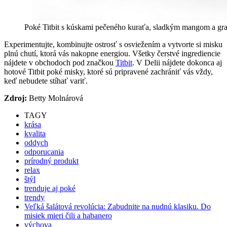
Poké Titbit s kúskami pečeného kuraťa, sladkým mangom a g
Experimentujte, kombinujte ostrosť s osviežením a vytvorte si misku
plnú chutí, ktorá vás nakopne energiou. Všetky čerstvé ingrediencie
nájdete v obchodoch pod značkou
Titbit
. V Delii nájdete dokonca aj
hotové Titbit poké misky, ktoré sú pripravené zachrániť vás vždy,
keď nebudete stíhať variť.
Zdroj:
Betty Molnárová
TAGY
krása
kvalita
oddych
odporucania
prírodný produkt
relax
štýl
trenduje aj poké
trendy
Veľká šalátová revolúcia: Zabudnite na nudnú klasiku. Do
misiek mieri čili a habanero
výchova