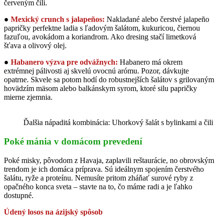
červeným čili.
●
Mexický crunch s jalapeños:
Nakladané alebo čerstvé jalapeño
papričky perfektne ladia s ľadovým šalátom, kukuricou, čiernou
fazuľou, avokádom a koriandrom. Ako dresing stačí limetková
šťava a olivový olej.
●
Habanero výzva pre odvážnych:
Habanero má okrem
extrémnej pálivosti aj skvelú ovocnú arómu. Pozor, dávkujte
opatrne. Skvele sa potom hodí do robustnejších šalátov s grilovaným
hovädzím mäsom alebo balkánskym syrom, ktoré silu papričky
mierne zjemnia.
Ďalšia nápaditá kombinácia: Uhorkový šalát s bylinkami a čili
Poké mánia v domácom prevedení
Poké misky, pôvodom z Havaja, zaplavili reštaurácie, no obrovským
trendom je ich domáca príprava. Sú ideálnym spojením čerstvého
šalátu, ryže a proteínu. Nemusíte pritom zháňať surové ryby z
opačného konca sveta – stavte na to, čo máme radi a je ľahko
dostupné.
Údený losos na ázijský spôsob