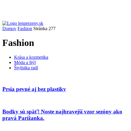
Domov
Fashion
Stránka 277
Fashion
Krása a kozmetika
Móda a štýl
Štylistka radí
Prsia pevné aj bez plastiky
Bodky sú späť! Noste najhravejší vzor sezóny ako
pravá Parížanka.