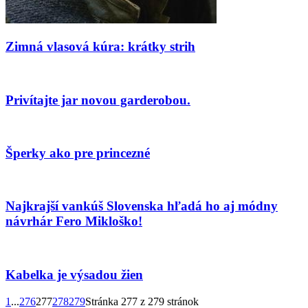
Zimná vlasová kúra: krátky strih
Privítajte jar novou garderobou.
Šperky ako pre princezné
Najkrajší vankúš Slovenska hľadá ho aj módny
návrhár Fero Mikloško!
Kabelka je výsadou žien
1
...
276
277
278
279
Stránka 277 z 279 stránok