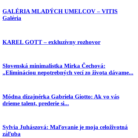
GALÉRIA MLADÝCH UMELCOV – VITIS
Galéria
KAREL GOTT – exkluzívny rozhovor
Slovenská minimalistka Mirka Čechová:
„Elimináciou nepotrebných vecí zo života dávame...
Módna dizajnérka Gabriela Giotto: Ak vo vás
drieme talent, prederie si...
Sylvia Juhászová: Maľovanie je moja celoživotná
záľuba