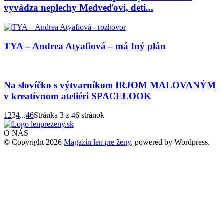
vyvádza neplechy Medveďovi, deti...
TYA – Andrea Atyafiová – má Iný plán
Na slovíčko s výtvarníkom IRJOM MALOVANÝM
v kreatívnom ateliéri SPACELOOK
1
2
3
4
...
46
Stránka 3 z 46 stránok
O NÁS
© Copyright 2026
Magazín len pre ženy
, powered by Wordpress.