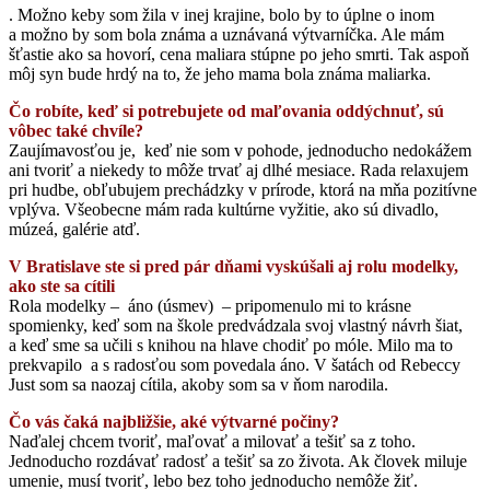
. Možno keby som žila v inej krajine, bolo by to úplne o inom
a možno by som bola známa a uznávaná výtvarníčka. Ale mám
šťastie ako sa hovorí, cena maliara stúpne po jeho smrti. Tak aspoň
môj syn bude hrdý na to, že jeho mama bola známa maliarka.
Čo robíte, keď si potrebujete od maľovania oddýchnuť, sú
vôbec také chvíle?
Zaujímavosťou je, keď nie som v pohode, jednoducho nedokážem
ani tvoriť a niekedy to môže trvať aj dlhé mesiace. Rada relaxujem
pri hudbe, obľubujem prechádzky v prírode, ktorá na mňa pozitívne
vplýva. Všeobecne mám rada kultúrne vyžitie, ako sú divadlo,
múzeá, galérie atď.
V Bratislave ste si pred pár dňami vyskúšali aj rolu modelky,
ako ste sa cítili
Rola modelky – áno (úsmev) – pripomenulo mi to krásne
spomienky, keď som na škole predvádzala svoj vlastný návrh šiat,
a keď sme sa učili s knihou na hlave chodiť po móle. Milo ma to
prekvapilo a s radosťou som povedala áno. V šatách od Rebeccy
Just som sa naozaj cítila, akoby som sa v ňom narodila.
Čo vás čaká najbližšie, aké výtvarné počiny?
Naďalej chcem tvoriť, maľovať a milovať a tešiť sa z toho.
Jednoducho rozdávať radosť a tešiť sa zo života. Ak človek miluje
umenie, musí tvoriť, lebo bez toho jednoducho nemôže žiť.