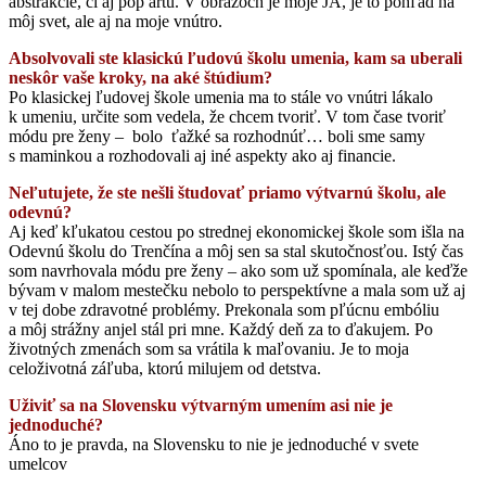
abstrakcie, či aj pop artu. V obrazoch je moje JA, je to pohľad na
môj svet, ale aj na moje vnútro.
Absolvovali ste klasickú ľudovú školu umenia, kam sa uberali
neskôr vaše kroky, na aké štúdium?
Po klasickej ľudovej škole umenia ma to stále vo vnútri lákalo
k umeniu, určite som vedela, že chcem tvoriť. V tom čase tvoriť
módu pre ženy – bolo ťažké sa rozhodnúť… boli sme samy
s maminkou a rozhodovali aj iné aspekty ako aj financie.
Neľutujete, že ste nešli študovať priamo výtvarnú školu, ale
odevnú?
Aj keď kľukatou cestou po strednej ekonomickej škole som išla na
Odevnú školu do Trenčína a môj sen sa stal skutočnosťou. Istý čas
som navrhovala módu pre ženy – ako som už spomínala, ale keďže
bývam v malom mestečku nebolo to perspektívne a mala som už aj
v tej dobe zdravotné problémy. Prekonala som pľúcnu embóliu
a môj strážny anjel stál pri mne. Každý deň za to ďakujem. Po
životných zmenách som sa vrátila k maľovaniu. Je to moja
celoživotná záľuba, ktorú milujem od detstva.
Uživiť sa na Slovensku výtvarným umením asi nie je
jednoduché?
Áno to je pravda, na Slovensku to nie je jednoduché v svete
umelcov