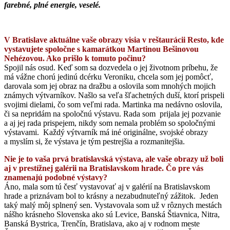
farebné, plné energie, veselé.
V Bratislave aktuálne vaše obrazy visia v reštaurácii Resto, kde
vystavujete spoločne s kamarátkou Martinou Bešinovou
Nehézovou. Ako prišlo k tomuto počinu?
Spojil nás osud. Keď som sa dozvedela o jej životnom príbehu, že
má vážne chorú jedinú dcérku Veroniku, chcela som jej pomôcť,
darovala som jej obraz na dražbu a oslovila som mnohých mojich
známych výtvarníkov. Našlo sa veľa šľachetných duší, ktorí prispeli
svojimi dielami, čo som veľmi rada. Martinka ma nedávno oslovila,
či sa nepridám na spoločnú výstavu. Rada som prijala jej pozvanie
a aj jej rada prispejem, nikdy som nemala problém so spoločnými
výstavami. Každý výtvarník má iné originálne, svojské obrazy
a myslím si, že výstava je tým pestrejšia a rozmanitejšia.
Nie je to vaša prvá bratislavská výstava, ale vaše obrazy už boli
aj v prestížnej galérii na Bratislavskom hrade. Čo pre vás
znamenajú podobné výstavy?
Áno, mala som tú česť vystavovať aj v galérií na Bratislavskom
hrade a priznávam bol to krásny a nezabudnuteľný zážitok. Jeden
taký malý môj splnený sen. Vystavovala som už v rôznych mestách
nášho krásneho Slovenska ako sú Levice, Banská Štiavnica, Nitra,
Banská Bystrica, Trenčín, Bratislava, ako aj v rodnom meste