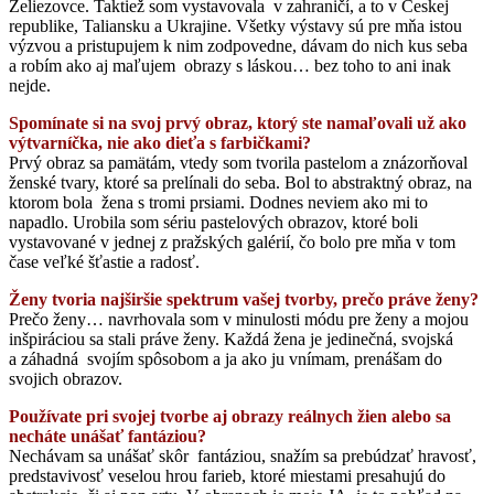
Želiezovce. Taktiež som vystavovala v zahraničí, a to v Českej
republike, Taliansku a Ukrajine. Všetky výstavy sú pre mňa istou
výzvou a pristupujem k nim zodpovedne, dávam do nich kus seba
a robím ako aj maľujem obrazy s láskou… bez toho to ani inak
nejde.
Spomínate si na svoj prvý obraz, ktorý ste namaľovali už ako
výtvarníčka, nie ako dieťa s farbičkami?
Prvý obraz sa pamätám, vtedy som tvorila pastelom a znázorňoval
ženské tvary, ktoré sa prelínali do seba. Bol to abstraktný obraz, na
ktorom bola žena s tromi prsiami. Dodnes neviem ako mi to
napadlo. Urobila som sériu pastelových obrazov, ktoré boli
vystavované v jednej z pražských galérií, čo bolo pre mňa v tom
čase veľké šťastie a radosť.
Ženy tvoria najširšie spektrum vašej tvorby, prečo práve ženy?
Prečo ženy… navrhovala som v minulosti módu pre ženy a mojou
inšpiráciou sa stali práve ženy. Každá žena je jedinečná, svojská
a záhadná svojím spôsobom a ja ako ju vnímam, prenášam do
svojich obrazov.
Používate pri svojej tvorbe aj obrazy reálnych žien alebo sa
necháte unášať fantáziou?
Nechávam sa unášať skôr fantáziou, snažím sa prebúdzať hravosť,
predstavivosť veselou hrou farieb, ktoré miestami presahujú do