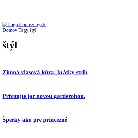
Domov
Tagy
štýl
štýl
Zimná vlasová kúra: krátky strih
Privítajte jar novou garderobou.
Šperky ako pre princezné