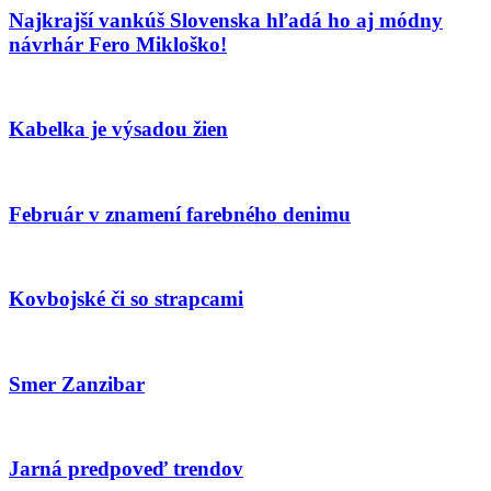
Najkrajší vankúš Slovenska hľadá ho aj módny
návrhár Fero Mikloško!
Kabelka je výsadou žien
Február v znamení farebného denimu
Kovbojské či so strapcami
Smer Zanzibar
Jarná predpoveď trendov