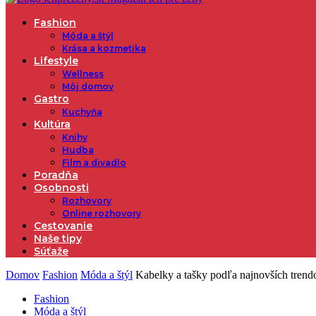
Fashion
Móda a štýl
Krása a kozmetika
Lifestyle
Wellness
Môj domov
Gastro
Kuchyňa
Kultúra
Knihy
Hudba
Film a divadlo
Poradňa
Osobnosti
Rozhovory
Online rozhovory
Cestovanie
Naše tipy
Súťaže
Domov
Fashion
Móda a štýl
Kabelky a tašky podľa najnovších trend
Fashion
Móda a štýl