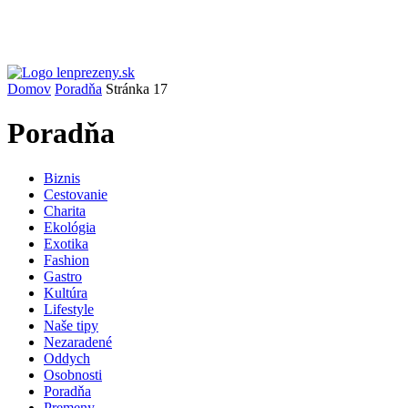
Domov
Poradňa
Stránka 17
Poradňa
Biznis
Cestovanie
Charita
Ekológia
Exotika
Fashion
Gastro
Kultúra
Lifestyle
Naše tipy
Nezaradené
Oddych
Osobnosti
Poradňa
Premeny