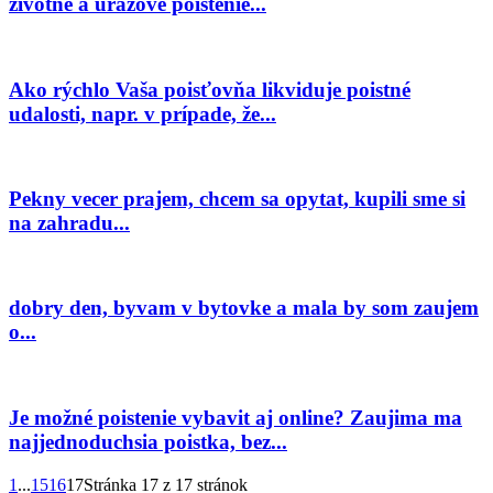
životné a úrazové poistenie...
Ako rýchlo Vaša poisťovňa likviduje poistné
udalosti, napr. v prípade, že...
Pekny vecer prajem, chcem sa opytat, kupili sme si
na zahradu...
dobry den, byvam v bytovke a mala by som zaujem
o...
Je možné poistenie vybavit aj online? Zaujima ma
najjednoduchsia poistka, bez...
1
...
15
16
17
Stránka 17 z 17 stránok