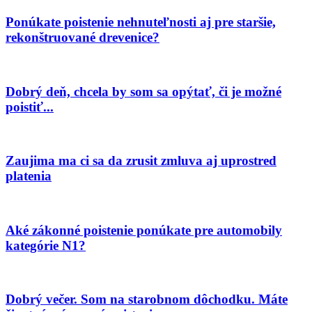
Ponúkate poistenie nehnuteľnosti aj pre staršie,
rekonštruované drevenice?
Dobrý deň, chcela by som sa opýtať, či je možné
poistiť...
Zaujima ma ci sa da zrusit zmluva aj uprostred
platenia
Aké zákonné poistenie ponúkate pre automobily
kategórie N1?
Dobrý večer. Som na starobnom dôchodku. Máte