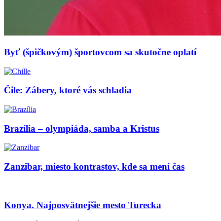
Byť (špičkovým) športovcom sa skutočne oplatí
Čile: Zábery, ktoré vás schladia
Brazília – olympiáda, samba a Kristus
Zanzibar, miesto kontrastov, kde sa mení čas
Konya. Najposvätnejšie mesto Turecka