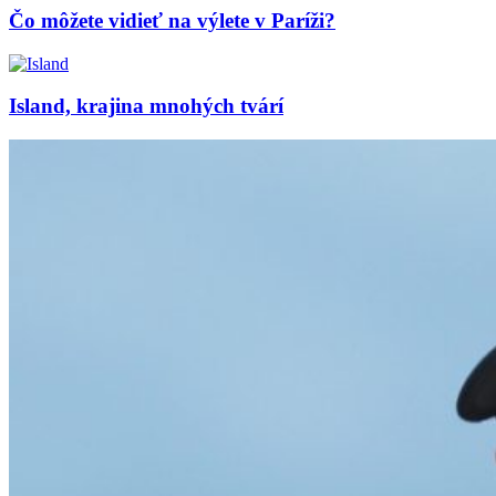
Čo môžete vidieť na výlete v Paríži?
Island, krajina mnohých tvárí