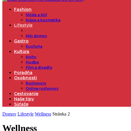
Fashion
Móda a štýl
Krása a kozmetika
Lifestyle
Wellness
Môj domov
Gastro
Kuchyňa
Kultúra
Knihy
Hudba
Film a divadlo
Poradňa
Osobnosti
Rozhovory
Online rozhovory
Cestovanie
Naše tipy
Súťaže
Domov
Lifestyle
Wellness
Stránka 2
Wellness