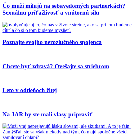
Čo muži milujú na sebavedomých partnerkách?
Sexuálnu príťažlivosť a vnútornú silu
Poznajte svojho nerozlučného spojenca
Chcete byť zdravá? Ovešajte sa striebrom
Leto v odtieňoch žltej
Na JAR by ste mali vlasy pripraviť