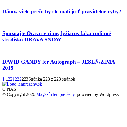
Dámy, viete prečo by ste mali jesť pravidelne ryby?
Spoznajte Oravu v zime, lyžiarov láka rodinné
stredisko ORAVA SNOW
DAVID GANDY for Autograph – JESEŇ/ZIMA
2015
1
...
221
222
223
Stránka 223 z 223 stránok
O NÁS
© Copyright 2026
Magazín len pre ženy
, powered by Wordpress.