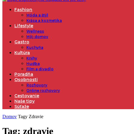
Fashion
Móda a štýl
Krása a kozmetika
Lifestyle
Wellness
Môj domov
Gastro
Kuchyňa
Kultúra
Knihy
Hudba
Film a divadlo
Poradňa
Osobnosti
Rozhovory
Online rozhovory
Cestovanie
Naše tipy
Súťaže
Domov
Tagy
Zdravie
Tag: zdravie