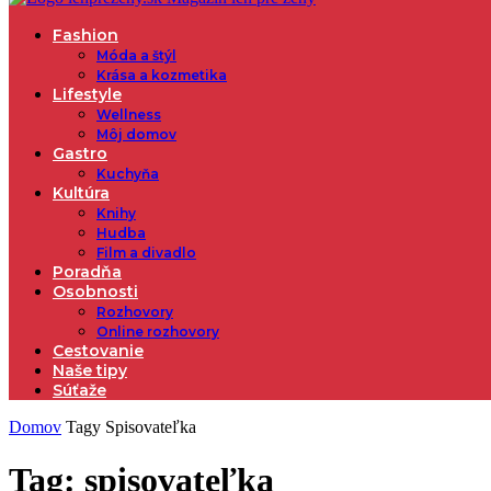
Fashion
Móda a štýl
Krása a kozmetika
Lifestyle
Wellness
Môj domov
Gastro
Kuchyňa
Kultúra
Knihy
Hudba
Film a divadlo
Poradňa
Osobnosti
Rozhovory
Online rozhovory
Cestovanie
Naše tipy
Súťaže
Domov
Tagy
Spisovateľka
Tag: spisovateľka