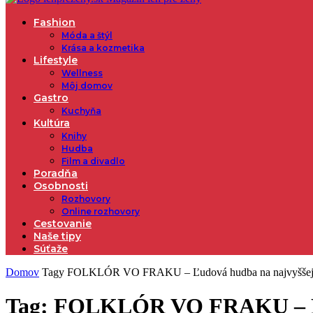
Fashion
Móda a štýl
Krása a kozmetika
Lifestyle
Wellness
Môj domov
Gastro
Kuchyňa
Kultúra
Knihy
Hudba
Film a divadlo
Poradňa
Osobnosti
Rozhovory
Online rozhovory
Cestovanie
Naše tipy
Súťaže
Domov
Tagy
FOLKLÓR VO FRAKU – Ľudová hudba na najvyššej 
Tag: FOLKLÓR VO FRAKU – Ľud