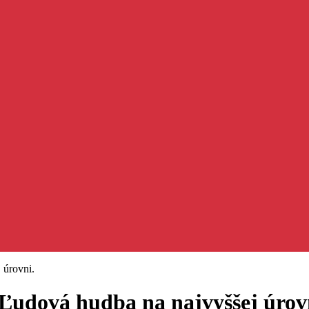
úrovni.
ová hudba na najvyššej úrovn