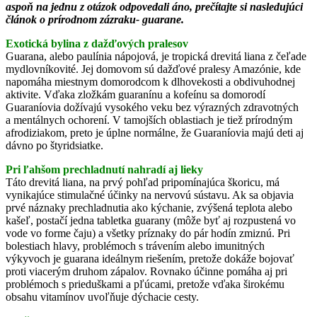
aspoň na jednu z otázok odpovedali áno, prečítajte si nasledujúci
článok o prírodnom zázraku- guarane.
Exotická bylina z dažďových pralesov
Guarana, alebo paulínia nápojová, je tropická drevitá liana z čeľade
mydlovníkovité. Jej domovom sú dažďové pralesy Amazónie, kde
napomáha miestnym domorodcom k dlhovekosti a obdivuhodnej
aktivite. Vďaka zložkám guaranínu a kofeínu sa domorodí
Guaraníovia dožívajú vysokého veku bez výrazných zdravotných
a mentálnych ochorení. V tamojších oblastiach je tiež prírodným
afrodiziakom, preto je úplne normálne, že Guaraníovia majú deti aj
dávno po štyridsiatke.
Pri ľahšom prechladnutí nahradí aj lieky
Táto drevitá liana, na prvý pohľad pripomínajúca škoricu, má
vynikajúce stimulačné účinky na nervovú sústavu. Ak sa objavia
prvé náznaky prechladnutia ako kýchanie, zvýšená teplota alebo
kašeľ, postačí jedna tabletka guarany (môže byť aj rozpustená vo
vode vo forme čaju) a všetky príznaky do pár hodín zmiznú. Pri
bolestiach hlavy, problémoch s trávením alebo imunitných
výkyvoch je guarana ideálnym riešením, pretože dokáže bojovať
proti viacerým druhom zápalov. Rovnako účinne pomáha aj pri
problémoch s prieduškami a pľúcami, pretože vďaka širokému
obsahu vitamínov uvoľňuje dýchacie cesty.