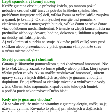
Lepší spánok a výkonný mozog
Keďže guarana obsahuje prírodný kofeín, po rannom požití
nebudete cez deň cítiť únavua potrebu krátkeho spánku. Bez
problémov fungujete celý deň, vďaka čomu sa večer ľahšie zaspáva
a spánok je kvalitný. Okrem fyzickej energie tiež pomáha k
zlepšeniu pamäti a mozgových buniek, vďaka čomu sa stáva čoraz
viac obľúbenou medzi študentmi. Nielenže sa zlepší koncentrácia na
prednáške alebo vyučovacej hodine, dokonca aj štúdium a príprava
na skúšky má ľahší priebeh.
Aj veľkí trémisti si prídu na svoje. Ak máte príliš veľký stres pred
skúškou alebo prezentáciou v práci, guarana vám pomôže stres
a trému mierne odbúrať.
Skvelý pomocník pri chudnutí
Gurana je šikovným pomocníkom aj pri zhadzovaní hmotnosti. Nie
je to však žiadny zázrak vo forme pilulky alebo prášku, ktorý spraví
všetku prácu za vás. Ak sa snažíte zredukovať hmotnosť, okrem
úpravy stravy a iných dôležitých aspektov je guarana vhodným
doplnkom. Pri jej užívaní sa zlepšuje trávenie a vylučovanie vody
z tela. Okrem toho napomáha k spaľovaniu tukových buniek
a potláča pocit nekontrolovateľného hladu.
Kedy nie je guarana vhodná?
Ak sa vám zdá, že máte na vitamíny z guarany alergiu, radšej sa jej
užívaniu vyhnite. Rovnako to platí aj pri tehotných a dojčiacich