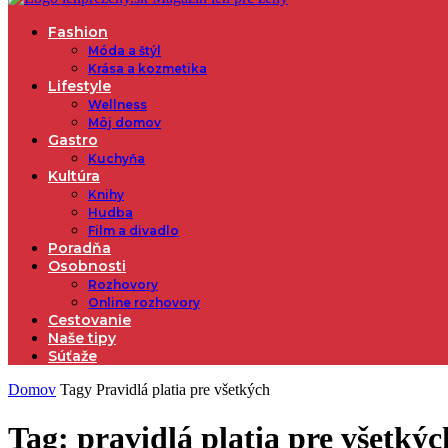
Fashion
Móda a štýl
Krása a kozmetika
Lifestyle
Wellness
Môj domov
Gastro
Kuchyňa
Kultúra
Knihy
Hudba
Film a divadlo
Poradňa
Osobnosti
Rozhovory
Online rozhovory
Cestovanie
Naše tipy
Súťaže
Domov
Tagy
Pravidlá platia pre všetkých
Tag: pravidlá platia pre všetkýc