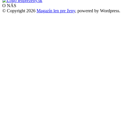
O NÁS
© Copyright 2026
Magazín len pre ženy
, powered by Wordpress.