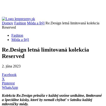
Domov
Fashion
Móda a štýl
Re.Design letná limitovaná kolekcia
Reserved
Fashion
Móda a štýl
Re.Design letná limitovaná kolekcia
Reserved
2. júna 2023
Facebook
X
Pinterest
WhatsApp
Kolekcia Re.Design priná
š
a v ka
ž
dej sezóne unikátne, limitované
a
š
peciálne kúsky, ktoré by nemali
ch
ý
ba
ť
v
š
atníku ka
ž
dej
milovní
č
ky módy.