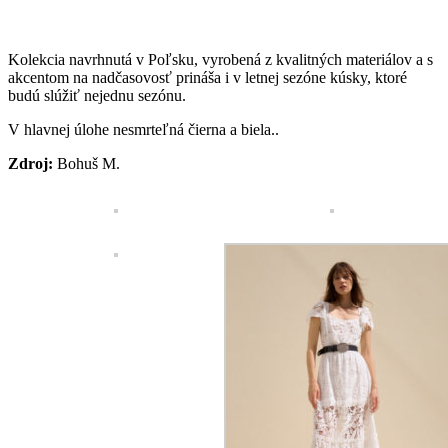
Kolekcia navrhnutá v Po
ľ
sku, vyrobená z kvalitn
ý
ch materiálov a
s
akcentom na nad
č
asovos
ť
priná
š
a i v letnej sezóne kúsky, ktoré
budú slú
ž
i
ť
nejednu sezónu.
V hlavnej
úlohe nesmrte
ľ
ná
č
ierna a biela..
Zdroj:
Bohuš M.