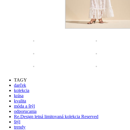
TAGY
darček
kolekcia
krása
kvalita
móda a štýl
odporucania
Re.Design letná limitovaná kolekcia Reserved
štýl
trendy