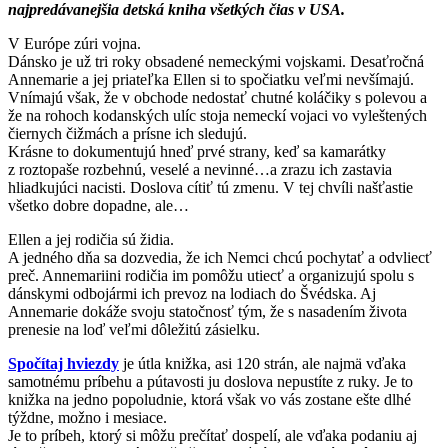
najpredávanejšia detská kniha všetkých čias v USA.
V Európe zúri vojna.
Dánsko je už tri roky obsadené nemeckými vojskami. Desaťročná
Annemarie a jej priateľka Ellen si to spočiatku veľmi nevšímajú.
Vnímajú však, že v obchode nedostať chutné koláčiky s polevou a
že na rohoch kodanských ulíc stoja nemeckí vojaci vo vyleštených
čiernych čižmách a prísne ich sledujú.
Krásne to dokumentujú hneď prvé strany, keď sa kamarátky
z roztopaše rozbehnú, veselé a nevinné…a zrazu ich zastavia
hliadkujúci nacisti. Doslova cítiť tú zmenu. V tej chvíli našťastie
všetko dobre dopadne, ale…
Ellen a jej rodičia sú židia.
A jedného dňa sa dozvedia, že ich Nemci chcú pochytať a odvliecť
preč. Annemariini rodičia im pomôžu utiecť a organizujú spolu s
dánskymi odbojármi ich prevoz na lodiach do Švédska. Aj
Annemarie dokáže svoju statočnosť tým, že s nasadením života
prenesie na loď veľmi dôležitú zásielku.
Spočítaj hviezdy
je útla knižka, asi 120 strán, ale najmä vďaka
samotnému príbehu a pútavosti ju doslova nepustíte z ruky. Je to
knižka na jedno popoludnie, ktorá však vo vás zostane ešte dlhé
týždne, možno i mesiace.
Je to príbeh, ktorý si môžu prečítať dospelí, ale vďaka podaniu aj