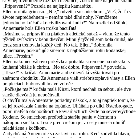
sa v nej rovnomerne rozložili učebnice, zošuchnuté na jednu stranu.
„Pripravená?“ Pozrela na najlepšiu kamarátku.
Ellen urobila grimasu. „Nie,“ odvetila so smiechom. „Vieš, že ťa v
živote nepredbehnem – nemám také dlhé nohy. Nemôžeme
jednoducho kráčať ako civilizovaní ľudia?“ Na rozdiel od štíhlej
Annemarie bola Ellen trošku bacuľatá.
„Musíme sa pripraviť na piatkovú atletickú súťaž – viem, že tento
týždeň zvíťazím v behu dievčat. Minulý týždeň som bola druhá, ale
teraz som trénovala každý deň. No tak, Ellen,“ žobronila
Annemarie, poškuľujúc smerom k najbližšiemu rohu kodanskej
ulice. „Prosím.“
Ellen nakoniec váhavo prikývla a pritiahla si remene na ruksaku s
knihami bližšie k chrbtu. „No tak dobre. Pripravená,“ povedala.
„Teraz!“ zakričala Annemarie a obe dievčatá vyštartovali po
známom chodníku. Za Annemarie viali striebristoplavé vlasy a Ellen
po pleciach bubnovali tmavé vrkoče.
„Počkajte ma!“ kričala malá Kirsti, ktorú nechali za sebou, ale dve
staršie dievčatá ju nepočúvali.
O chvíľu mala Annemarie poriadny náskok, a to aj napriek tomu, že
sa jej rozviazala šnúrka na topánke. Uháňala po ulici Østerbrogade,
popri malých obchodíkoch a kaviarňach ich štvrte na severovýchode
Kodane. So smiechom predbehla staršiu paniu v čiernom s
nákupnou sieťkou. Tesne pred cieľom jej z cesty musela uhnúť
mladá žena s kočíkom.
Zadychčaná Annemarie sa zastavila na rohu. Keď zodvihla hlavu,