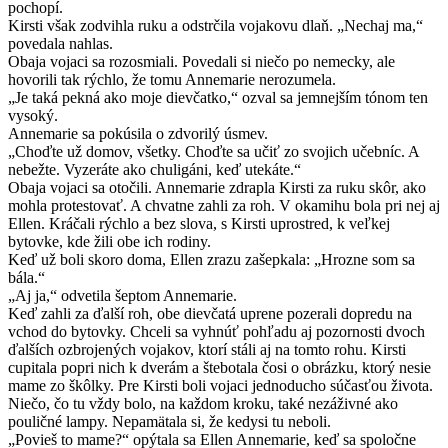
pochopí.
Kirsti však zodvihla ruku a odstrčila vojakovu dlaň. „Nechaj ma,“
povedala nahlas.
Obaja vojaci sa rozosmiali. Povedali si niečo po nemecky, ale
hovorili tak rýchlo, že tomu Annemarie nerozumela.
„Je taká pekná ako moje dievčatko,“ ozval sa jemnejším tónom ten
vysoký.
Annemarie sa pokúsila o zdvorilý úsmev.
„Choďte už domov, všetky. Choďte sa učiť zo svojich učebníc. A
nebežte. Vyzeráte ako chuligáni, keď utekáte.“
Obaja vojaci sa otočili. Annemarie zdrapla Kirsti za ruku skôr, ako
mohla protestovať. A chvatne zahli za roh. V okamihu bola pri nej aj
Ellen. Kráčali rýchlo a bez slova, s Kirsti uprostred, k veľkej
bytovke, kde žili obe ich rodiny.
Keď už boli skoro doma, Ellen zrazu zašepkala: „Hrozne som sa
bála.“
„Aj ja,“ odvetila šeptom Annemarie.
Keď zahli za ďalší roh, obe dievčatá uprene pozerali dopredu na
vchod do bytovky. Chceli sa vyhnúť pohľadu aj pozornosti dvoch
ďalších ozbrojených vojakov, ktorí stáli aj na tomto rohu. Kirsti
cupitala popri nich k dverám a štebotala čosi o obrázku, ktorý nesie
mame zo škôlky. Pre Kirsti boli vojaci jednoducho súčasťou života.
Niečo, čo tu vždy bolo, na každom kroku, také nezáživné ako
pouličné lampy. Nepamätala si, že kedysi tu neboli.
„Povieš to mame?“ opýtala sa Ellen Annemarie, keď sa spoločne