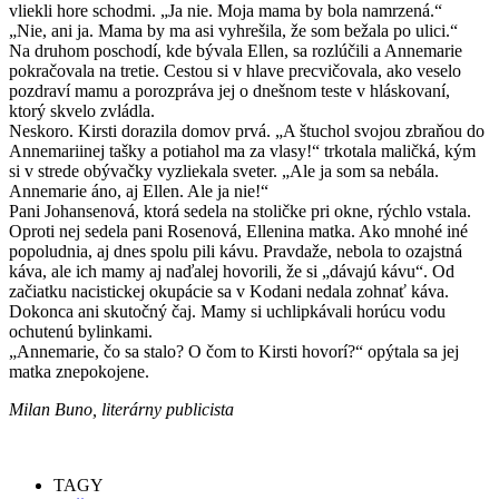
vliekli hore schodmi. „Ja nie. Moja mama by bola namrzená.“
„Nie, ani ja. Mama by ma asi vyhrešila, že som bežala po ulici.“
Na druhom poschodí, kde bývala Ellen, sa rozlúčili a Annemarie
pokračovala na tretie. Cestou si v hlave precvičovala, ako veselo
pozdraví mamu a porozpráva jej o dnešnom teste v hláskovaní,
ktorý skvelo zvládla.
Neskoro. Kirsti dorazila domov prvá. „A štuchol svojou zbraňou do
Annemariinej tašky a potiahol ma za vlasy!“ trkotala maličká, kým
si v strede obývačky vyzliekala sveter. „Ale ja som sa nebála.
Annemarie áno, aj Ellen. Ale ja nie!“
Pani Johansenová, ktorá sedela na stoličke pri okne, rýchlo vstala.
Oproti nej sedela pani Rosenová, Ellenina matka. Ako mnohé iné
popoludnia, aj dnes spolu pili kávu. Pravdaže, nebola to ozajstná
káva, ale ich mamy aj naďalej hovorili, že si „dávajú kávu“. Od
začiatku nacistickej okupácie sa v Kodani nedala zohnať káva.
Dokonca ani skutočný čaj. Mamy si uchlipkávali horúcu vodu
ochutenú bylinkami.
„Annemarie, čo sa stalo? O čom to Kirsti hovorí?“ opýtala sa jej
matka znepokojene.
Milan Buno, literárny publicista
TAGY