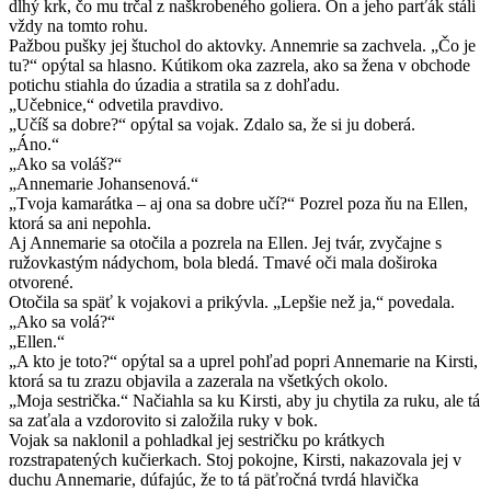
dlhý krk, čo mu trčal z naškrobeného goliera. On a jeho parťák stáli
vždy na tomto rohu.
Pažbou pušky jej štuchol do aktovky. Annemrie sa zachvela. „Čo je
tu?“ opýtal sa hlasno. Kútikom oka zazrela, ako sa žena v obchode
potichu stiahla do úzadia a stratila sa z dohľadu.
„Učebnice,“ odvetila pravdivo.
„Učíš sa dobre?“ opýtal sa vojak. Zdalo sa, že si ju doberá.
„Áno.“
„Ako sa voláš?“
„Annemarie Johansenová.“
„Tvoja kamarátka – aj ona sa dobre učí?“ Pozrel poza ňu na Ellen,
ktorá sa ani nepohla.
Aj Annemarie sa otočila a pozrela na Ellen. Jej tvár, zvyčajne s
ružovkastým nádychom, bola bledá. Tmavé oči mala doširoka
otvorené.
Otočila sa späť k vojakovi a prikývla. „Lepšie než ja,“ povedala.
„Ako sa volá?“
„Ellen.“
„A kto je toto?“ opýtal sa a uprel pohľad popri Anne­marie na Kirsti,
ktorá sa tu zrazu objavila a zazerala na všetkých okolo.
„Moja sestrička.“ Načiahla sa ku Kirsti, aby ju chytila za ruku, ale tá
sa zaťala a vzdorovito si založila ruky v bok.
Vojak sa naklonil a pohladkal jej sestričku po krátkych
rozstrapatených kučierkach. Stoj pokojne, Kirsti, nakazovala jej v
duchu Annemarie, dúfajúc, že to tá päťročná tvrdá hlavička