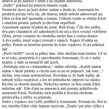
smiech sa jej zasekol v hrdle a na okamih zmeravela.
„Halte!“ prikázal jej prísnym hlasom vojak.
Nemecké slovo jej bolo dobre známe a desilo ju. Anne­marie ho
predtým počula veľa ráz, ale doteraz nikdy nebolo adresované jej.
Ellen za ňou tiež spomalila a zastala. Celkom vzadu sa vliekla Kirsti
s odutými perami, pretože ju dievčatá nepočkali.
Annemarie uprene hľadela do zeme. Boli dvaja. Čiže dve prilby,
dva páry chladných očí zabodnutých do nej a štyri vysoké vyleštené
čižmy, pevne vrastené do chodníka medzi ňou a cestou domov.
A dve pušky, ktoré vojaci zvierali v rukách. Najprv hľadela na
pušky. Potom sa konečne pozrela do tváre vojakovi, čo jej prikázal
stáť.
„Prečo bežíš?“ ozval sa príkry hlas. Jeho dánčina bola biedna. Už sú
to tri roky, pomyslela si s opovrhnutím Annemarie, čo sú v našej
krajine, a stále sa nenaučili náš jazyk.
„Pretekala som sa s kamarátkou,“ slušne odvetila. „Každý piatok
máme v škole preteky a chcela som sa na ne pripraviť, tak som…“
stíchla, veta ostala nedokončená. Povedala si, že bude lepšie, ak
nebude toľko rozprávať a len im jednoducho odpovie na otázky.
Rýchlo sa obzrela dozadu. Niekoľko metrov za ňou ostala Ellen
nehybne stáť. Ešte ďalej sa smerom k nim pomaly približovala
namrzená Kirsti. Neďaleko nich podišla k dverám obchodu
predavačka a mlčky sa prizerala.
Jeden z vojakov, ten vyšší, podišiel k Annemarie. Poznala ho. Bol to
ten, ktorého Ellen vždy šeptom nazývala „Žirafa“ pre jeho výšku a