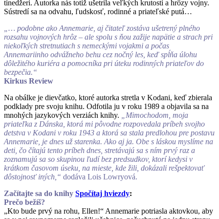
tínedžeri. Autorka nás totiž ušetrila veľkých krutostí a hrôzy vojny.
Sústredí sa na odvahu, ľudskosť, rodinné a priateľské putá…
„… podobne ako Annemarie, aj čitateľ zostáva ušetrený plného
rozsahu vojnových hrôz – ale spolu s ňou zažije napätie a strach pri
niekoľkých stretnutiach s nemeckými vojakmi a počas
Annemariinho odvážneho behu cez nočný les, keď spĺňa úlohu
dôležitého kuriéra a pomocníka pri úteku rodinných priateľov do
bezpečia.“
Kirkus Review
Na obálke je dievčatko, ktoré autorka stretla v Kodani, keď zbierala
podklady pre svoju knihu. Odfotila ju v roku 1989 a objavila sa na
mnohých jazykových verziách knihy.
„Mimochodom, moja
priateľka z Dánska, ktorá mi pôvodne rozpovedala príbeh svojho
detstva v Kodani v roku 1943 a ktorá sa stala predlohou pre postavu
Annemarie, je dnes už starenka. Ako aj ja. Obe s láskou myslíme na
deti, čo čítajú tento príbeh dnes, stretávajú sa s ním prvý raz a
zoznamujú sa so skupinou ľudí bez predsudkov, ktorí kedysi v
krátkom časovom úseku, na mieste, kde žili, dokázali rešpektovať
dôstojnosť iných,“
dodáva Lois Lowryová.
Začítajte sa do knihy
Spočítaj hviezdy
:
Prečo bežíš?
„Kto bude prvý na rohu, Ellen!“ Annemarie potriasla aktovkou, aby