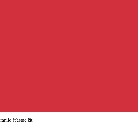
ánilo šťastne žiť