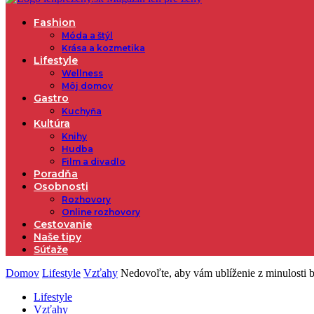
Fashion
Móda a štýl
Krása a kozmetika
Lifestyle
Wellness
Môj domov
Gastro
Kuchyňa
Kultúra
Knihy
Hudba
Film a divadlo
Poradňa
Osobnosti
Rozhovory
Online rozhovory
Cestovanie
Naše tipy
Súťaže
Domov
Lifestyle
Vzťahy
Nedovoľte, aby vám ublíženie z minulosti br
Lifestyle
Vzťahy