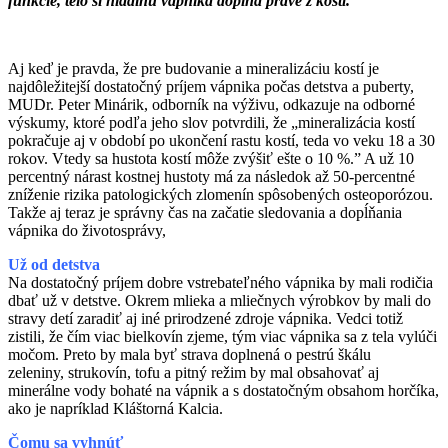
funkcie, telo si hladinu vápnika dopĺňa práve z kostí.
Aj keď je pravda, že pre budovanie a mineralizáciu kostí je
najdôležitejší dostatočný príjem vápnika počas detstva a puberty,
MUDr. Peter Minárik, odborník na výživu, odkazuje na odborné
výskumy,
ktoré podľa jeho slov potvrdili, že „mineralizácia kostí
pokračuje aj v období po ukončení rastu kostí, teda vo veku 18 a 30
rokov. Vtedy sa hustota kostí môže zvýšiť ešte o 10 %.” A už 10
percentný nárast kostnej hustoty má za následok až 50-percentné
zníženie rizika patologických zlomenín spôsobených osteoporózou.
Takže aj teraz je správny čas na začatie sledovania a dopĺňania
vápnika do životosprávy,
Už od detstva
Na dostatočný príjem dobre vstrebateľného vápnika by mali rodičia
dbať už v detstve. Okrem mlieka a mliečnych výrobkov by mali do
stravy detí zaradiť aj iné prirodzené zdroje vápnika. Vedci totiž
zistili, že čím viac bielkovín zjeme, tým viac vápnika sa z tela vylúči
močom. Preto by mala byť strava doplnená o pestrú škálu
zeleniny, strukovín, tofu a pitný režim by mal obsahovať aj
minerálne vody bohaté na vápnik a s dostatočným obsahom horčíka,
ako je napríklad Kláštorná Kalcia.
Čomu sa vyhnúť