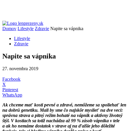
Domov
Lifestyle
Zdravie
Napite sa vápnika
Lifestyle
Zdravie
Napite sa vápnika
27. novembra 2019
Facebook
X
Pinterest
WhatsApp
Ak chceme mať kosti pevné a zdravé, nemôžeme sa spoliehať len
na dobrú genetiku. Mali by sme čo najskôr myslieť na dve veci:
správna strava a pitný režim bohaté na vápnik a aktívny životný
štýl. V kostiach sa totiž nachádza až 99 % zásob vápnika v tele
a ak ho nemáme dostatok v strave aj na ďalšie jeho dôležité