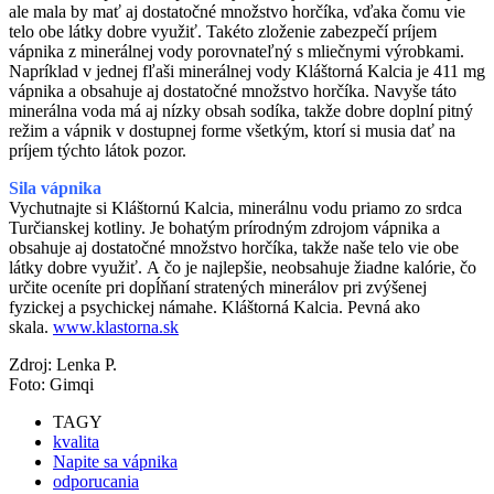
ale mala by mať aj dostatočné množstvo horčíka, vďaka čomu vie
telo obe látky dobre využiť. Takéto zloženie zabezpečí príjem
vápnika z minerálnej vody porovnateľný s mliečnymi výrobkami.
Napríklad v jednej fľaši minerálnej vody Kláštorná Kalcia je 411 mg
vápnika a obsahuje aj dostatočné množstvo horčíka. Navyše táto
minerálna voda má aj nízky obsah sodíka, takže dobre doplní pitný
režim a vápnik v dostupnej forme všetkým, ktorí si musia dať na
príjem týchto látok pozor.
Sila vápnika
Vychutnajte si Kláštornú Kalcia, minerálnu vodu priamo zo srdca
Turčianskej kotliny. Je bohatým prírodným zdrojom vápnika a
obsahuje aj dostatočné množstvo horčíka, takže naše telo vie obe
látky dobre využiť. A čo je najlepšie, neobsahuje žiadne kalórie, čo
určite oceníte pri dopĺňaní stratených minerálov pri zvýšenej
fyzickej a psychickej námahe. Kláštorná Kalcia. Pevná ako
skala.
www.klastorna.sk
Zdroj: Lenka P.
Foto: Gimqi
TAGY
kvalita
Napite sa vápnika
odporucania