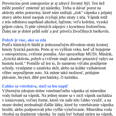
Prevenciou proti osteoporóze je aj zdravý životný štýl. Ten tiež
môže pomôcť zmierniť jej následky. Treba si dávať pozor na
aktivity alebo potraviny, ktoré nám znižujú „zisk“ vápnika z prijatej
stravy alebo ktoré naopak zvyšujú jeho straty z tela. Vápnik totiž
z tela odbúrava napríklad alkohol, fajčenie, veľa kofeínu, vysoký
príjem cukru, či pitie sýtených nápojov s kyselinou fosforečnou.
Ďalej nie je dobré príliš soliť a jesť priveľa živočíšnych bielkovín.
Pohyb je viac, ako sa zdá
Podľa klinických štúdií je jednoznačným dôvodom straty kostnej
hmoty fyzická pasivita. Preto aj vo vyššom veku, keď už bojujeme
s osteoporózou, cvičenie pomáha. Ako upozorňuje MUDr. Minárik,
„fyzická aktivita, pohyb a cvičenie majú zásadne priaznivý vplyv na
hustotu kostí.“ Pomôže už len to, že namiesto výťahu použijeme
schody, vystúpime o zastávku skôr, alebo na krátke vzdialenosti
vôbec nepoužijeme auto. Ak máme takú možnosť, pridajme
plávanie, bicykel, dlhé prechádzky, či turistiku.
Ľahko sa vstrebáva, stačí sa len napiť
Výborným zdrojom dobre vstrebateľného vápnika sú minerálne
vody bohaté na vápnik. Na jednej strane sa v nich vápnik nachádza
v ionizovanej, voľnej forme, ktorú vie naše telo ľahko využiť, a na
strane druhej neobsahujú ďalšie látky, ktoré by vstrebávanie vápnika
brzdili, alebo podporovali jeho vyššie vylučovanie. Minerálna voda
vhodná na doplnenie vápnika by mala byť bohatá nielen na vápnik,