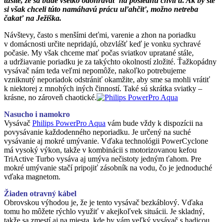
tušíte, že sa bude všetko odohrávať na poslednú chvíľu. Ak by ste
si však chceli túto namáhavú prácu uľahčiť, možno netreba
čakať na Ježiška.
Návštevy, často s menšími deťmi, varenie a zhon na poriadku
v domácnosti určite nepridajú, obzvlášť keď je vonku sychravé
počasie. My však chceme mať počas sviatkov upratané stále,
a udržiavanie poriadku je za takýchto okolností zložité. Ťažkopádny
vysávač nám teda veľmi nepomôže, nakoľko potrebujeme
vzniknutý neporiadok odstrániť okamžite, aby sme sa mohli vrátiť
k niektorej z mnohých iných činností. Také sú skrátka sviatky –
krásne, no zároveň chaotické.
Nasucho i namokro
Vysávač
Philips PowerPro Aqua
vám bude vždy k dispozícii na
povysávanie každodenného neporiadku. Je určený na suché
vysávanie aj mokré umývanie. Vďaka technológii PowerCyclone
má vysoký výkon, takže v kombinácii s motorizovanou kefou
TriActive Turbo vysáva aj umýva nečistoty jedným ťahom. Pre
mokré umývanie stačí pripojiť zásobník na vodu, čo je jednoduché
vďaka magnetom.
Žiaden otravný kábel
Obrovskou výhodou je, že je tento vysávač bezkáblový. Vďaka
tomu ho môžete rýchlo využiť v akejkoľvek situácii. Je skladný,
takže sa zmestí aj na miesta, kde by vám veľký vysávač s hadicou