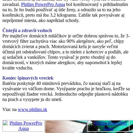
zavadzal.
Philips PowerPro Aqua
bol konštruovaný s prihliadnutím
na to, že ho budú používať aj útle ženy, a odrazilo sa to na jeho
konštrukcii, preto má iba 3,2 kilogramu. Ľahšie tak povysávate aj
nepríjemné miesta, ako napríklad schody.
Čistejší a zdravší vzduch
Pre majiteľov domácich miláčikov je určite dobrou správou to, že 3-
vrstvový filter zachytáva viac ako 90% alergénov, ako peľ, chlpy
domácich zvierat a prach. Motorizovaná kefa je navyše veľmi
účinná pri odstraňovaní chlpov, a to nielen z kobercov a podláh, ale
aj sedačiek a vankúšov. Tento vysávač je preto vhodný aj do
domácností, v ktorých máme alergikov, aby napomohol k lepšej
kvalite vzduchu.
Koniec špinavých vreciek
Batéria poskytuje 40 minútovú prevádzku, čo naozaj stačí aj na
vysávanie vo väčšom dome. Vysýpanie prachu je hračkou, keďže sa
nepoužívajú žiadne vrecká. Jednoducho odpojíte plastovú nádobku
na prach a vysypete ju do smetí.
Viac na
www.philips.sk