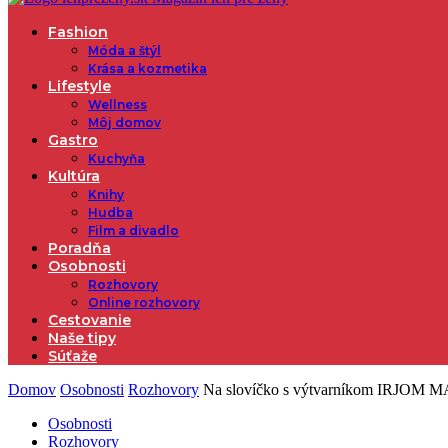
Fashion
Móda a štýl
Krása a kozmetika
Lifestyle
Wellness
Môj domov
Gastro
Kuchyňa
Kultúra
Knihy
Hudba
Film a divadlo
Poradňa
Osobnosti
Rozhovory
Online rozhovory
Cestovanie
Naše tipy
Súťaže
Domov
Osobnosti
Rozhovory
Na slovíčko s výtvarníkom IRJOM
Osobnosti
Rozhovory