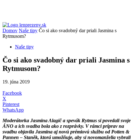
Domov
Naše tipy
Čo si ako svadobný dar priali Jasmina s
Rytmusom?
Naše tipy
Čo si ako svadobný dar priali Jasmina s
Rytmusom?
19. júna 2019
Facebook
X
Pinterest
WhatsApp
Moderátorka Jasmina Alagič a spevák Rytmus si povedali svoje
ÁNO a ich svadba bola ako z rozprávky. V rámci príprav na
svadbu objavila Jasmina aj novú prémiovú službu od Potten &
Pannen – Staněk, ktorá umožňuje, aby si novomanželia vybrali