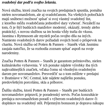
svadobný dar podľa svojho želania.
Nová služba, ktorú značka na svojich predajniach spustila, pomáha
nielen novomanželom, ale aj svadobčanom. Na všetkých pobočkách
majú snúbenci možnosť spísať si svoj vlastný svadobný list,
z ktorého môžu svadobčania jednotlivé dary vyberať. Nezáleží na
tom, či je štýl budúcich manželov moderný, okázalý, trendy alebo
praktický, s novou službou sa im hostia vždy trafia do vkusu.
Jasmina s Rytmusom ale mysleli počas svojho dňa na iných.
Namiesto svadobných darov požiadali svojich hostí o príspevok na
charitu. Nová služba od Potten & Pannen – Staněk však Jasminu
zaujala natoľko, že sa rozhodla zoznam spísať aspoň na svoje
narodeniny.
Značka Potten & Pannen – Staněk je garantom
prémiového, nielen
kulinárskeho vybavenia. V ich ponuke nájdete výrobky iba tých
najkvalitnejších značiek, vďaka čomu sú vhodným svadobným
darom pre novomanželov. Presvedčiť sa o tom môžete v predajni
v Bratislave v NC Central, kde nájdete najširšiu ponuku,
predovšetkým porcelánu, skla a príborov.
Ďalšiu službu, ktorú Potten & Pannen – Staněk pre budúcich
novomanželov pripravil, je poradenský servis. Počas konzultácie
predajca novomanželom poradí s výberom svadobných darov či
doplnkov na svadobný stôl. Príjemným bonusom je doprava nákupu