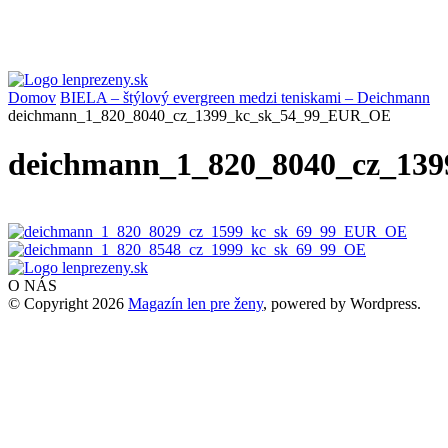
Domov
BIELA – štýlový evergreen medzi teniskami – Deichmann
deichmann_1_820_8040_cz_1399_kc_sk_54_99_EUR_OE
deichmann_1_820_8040_cz_13
O NÁS
© Copyright 2026
Magazín len pre ženy
, powered by Wordpress.