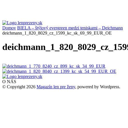
Domov
BIELA – štýlový evergreen medzi teniskami – Deichmann
deichmann_1_820_8029_cz_1599_kc_sk_69_99_EUR_OE
deichmann_1_820_8029_cz_15
O NÁS
© Copyright 2026
Magazín len pre ženy
, powered by Wordpress.