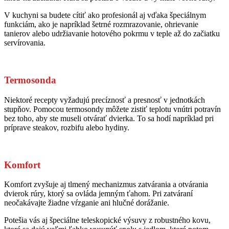
V kuchyni sa budete cítiť ako profesionál aj vďaka špeciálnym
funkciám, ako je napríklad šetrné rozmrazovanie, ohrievanie
tanierov alebo udržiavanie hotového pokrmu v teple až do začiatku
servírovania.
Termosonda
Niektoré recepty vyžadujú precíznosť a presnosť v jednotkách
stupňov. Pomocou termosondy môžete zistiť teplotu vnútri potravín
bez toho, aby ste museli otvárať dvierka. To sa hodí napríklad pri
príprave steakov, rozbifu alebo hydiny.
Komfort
Komfort zvyšuje aj tlmený mechanizmus zatvárania a otvárania
dvierok rúry, ktorý sa ovláda jemným ťahom. Pri zatváraní
neočakávajte žiadne vŕzganie ani hlučné dorážanie.
Potešia vás aj špeciálne teleskopické výsuvy z robustného kovu,