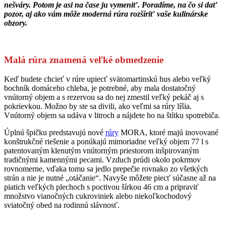
nešváry. Potom je asi na čase ju vymeniť. Poradíme, na čo si dať
pozor, aj ako vám môže moderná rúra rozšíriť vaše kulinárske
obzory.
Malá rúra znamená veľké obmedzenie
Keď budete chcieť v rúre upiecť svätomartinskú hus alebo veľký
bochník domáceho chleba, je potrebné, aby mala dostatočný
vnútorný objem a s rezervou sa do nej zmestil veľký pekáč aj s
pokrievkou. Možno by ste sa divili, ako veľmi sa rúry líšia.
Vnútorný objem sa udáva v litroch a nájdete ho na štítku spotrebiča.
Úplnú špičku predstavujú nové
rúry
MORA, ktoré majú inovované
konštrukčné riešenie a ponúkajú mimoriadne veľký objem 77 l s
patentovaným klenutým vnútorným priestorom inšpirovaným
tradičnými kamennými pecami. Vzduch prúdi okolo pokrmov
rovnomerne, vďaka tomu sa jedlo prepečie rovnako zo všetkých
strán a nie je nutné „otáčanie“. Navyše môžete piecť súčasne až na
piatich veľkých plechoch s poctivou šírkou 46 cm a pripraviť
množstvo vianočných cukroviniek alebo niekoľkochodový
sviatočný obed na rodinnú slávnosť.