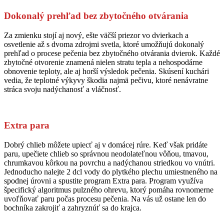
Dokonalý prehľad bez zbytočného otvárania
Za zmienku stojí aj nový, ešte väčší priezor vo dvierkach a
osvetlenie až s dvoma zdrojmi svetla, ktoré umožňujú dokonalý
prehľad o procese pečenia bez zbytočného otvárania dvierok. Každé
zbytočné otvorenie znamená nielen stratu tepla a nehospodárne
obnovenie teploty, ale aj horší výsledok pečenia. Skúsení kuchári
vedia, že teplotné výkyvy škodia najmä pečivu, ktoré nenávratne
stráca svoju nadýchanosť a vláčnosť.
Extra para
Dobrý chlieb môžete upiecť aj v domácej rúre. Keď však pridáte
paru, upečiete chlieb so správnou neodolateľnou vôňou, tmavou,
chrumkavou kôrkou na povrchu a nadýchanou striedkou vo vnútri.
Jednoducho nalejte 2 dcl vody do plytkého plechu umiestneného na
spodnej úrovni a spustite program Extra para. Program využíva
špecifický algoritmus pulzného ohrevu, ktorý pomáha rovnomerne
uvoľňovať paru počas procesu pečenia. Na vás už ostane len do
bochníka zakrojiť a zahryznúť sa do krajca.