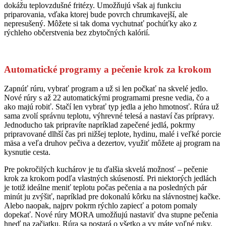
dokážu teplovzdušné fritézy. Umožňujú však aj funkciu
priparovania, vďaka ktorej bude povrch chrumkavejší, ale
nepresušený. Môžete si tak doma vychutnať pochúťky ako z
rýchleho občerstvenia bez zbytočných kalórií.
Automatické programy a pečenie krok za krokom
Zapnúť rúru, vybrať program a už si len počkať na skvelé jedlo.
Nové rúry s až 22 automatickými programami presne vedia, čo a
ako majú robiť. Stačí len vybrať typ jedla a jeho hmotnosť. Rúra už
sama zvolí správnu teplotu, výhrevné telesá a nastaví čas prípravy.
Jednoducho tak pripravíte napríklad zapečené jedlá, pokrmy
pripravované dlhší čas pri nižšej teplote, hydinu, malé i veľké porcie
mäsa a veľa druhov pečiva a dezertov, využiť môžete aj program na
kysnutie cesta.
Pre pokročilých kuchárov je tu ďalšia skvelá možnosť – pečenie
krok za krokom podľa vlastných skúseností. Pri niektorých jedlách
je totiž ideálne meniť teplotu počas pečenia a na posledných pár
minút ju zvýšiť, napríklad pre dokonalú kôrku na slávnostnej kačke.
Alebo naopak, najprv pokrm rýchlo zapiecť a potom pomaly
dopekať. Nové rúry MORA umožňujú nastaviť dva stupne pečenia
hneď na začiatku. Rúra sa postará o všetko a vy máte voľné ruky.