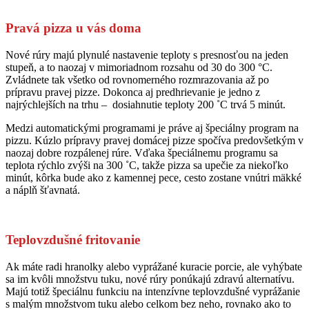
Pravá pizza u vás doma
Nové rúry majú plynulé nastavenie teploty s presnosťou na jeden
stupeň, a to naozaj v mimoriadnom rozsahu od 30 do 300 °C.
Zvládnete tak všetko od rovnomerného rozmrazovania až po
prípravu pravej pizze. Dokonca aj predhrievanie je jedno z
najrýchlejších na trhu – dosiahnutie teploty 200 ˚C trvá 5 minút.
Medzi automatickými programami je práve aj špeciálny program na
pizzu. Kúzlo prípravy pravej domácej pizze spočíva predovšetkým v
naozaj dobre rozpálenej rúre. Vďaka špeciálnemu programu sa
teplota rýchlo zvýši na 300 ˚C, takže pizza sa upečie za niekoľko
minút, kôrka bude ako z kamennej pece, cesto zostane vnútri mäkké
a náplň šťavnatá.
Teplovzdušné fritovanie
Ak máte radi hranolky alebo vyprážané kuracie porcie, ale vyhýbate
sa im kvôli množstvu tuku, nové rúry ponúkajú zdravú alternatívu.
Majú totiž špeciálnu funkciu na intenzívne teplovzdušné vyprážanie
s malým množstvom tuku alebo celkom bez neho, rovnako ako to