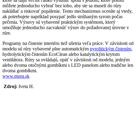
ktoré sa dajú veľmi ľahko vysunúť spolu s jedlom, ktoré potom
môžete jednoducho vybrať bez toho, aby ste sa museli do rúry
nakláňať a riskovať popálenie. Tento mechanizmus oceníte aj vtedy,
ak potrebujete napríklad posypať jedlo strúhaným syrom počas
pečenia. Výsuvy sú vybavené praktickým systémom, ktorý
umožňuje jednoducho zacvaknúť výsuv do požadovanej úrovne v
rúre.
Programy na čistenie interiéru tiež ušetria veľa práce. V závislosti od
modelu sú rúry vybavené plne automatickým
pyrolitickým čistením
,
hydrolytickým čistením EcoClean alebo katalytickým krytom
ventilátora. Rúry sa ovládajú, opäť v závislosti od modelu, jedným
alebo dvoma otočnými gombíkmi s LED panelom alebo tradične len
dvoma gombíkmi.
www.mora.sk
Zdroj:
Iveta H.