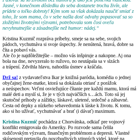
Jasné, v konečnom dôsledku do seba dostanete trochu živín, ale
prídete o toľko dobroty! Kým som sa však dokázala naučiť smiať z
toho, že som mama, čo v sebe našla dosť odvahy popasovať sa so
zložitými životnými výzvami, potrebovala som čosi oveľa
nevyhnutnejšie a zásadnejšie než humor: nádej.“
Kristina Kuzmič rozpráva príbehy, smeje sa na sebe, svojich
pádoch, vychutnáva si svoje úspechy. Je nenútená, hravá, dobre sa
číta a pobaví vás.
Ale čo je najdôležitejšie – možno vás inšpiruje a nakopne. Aj ona
bola na dne, nevyzeralo to ružovo, no neutápala sa v slzách
a trápení. Zdvihla hlavu, nahodila úsmev a kráčala.
Drž sa!
z vydavateľstva Ikar je knižná paródia, komédia o jednej
obyčajnej žene-matke, ktorá sa dokázala otriasť z porážok
a neúspechov. Veľmi osviežujúce čítanie pre každú mamu, ktorá má
malé deti a myslí si, že je v tých najväčších s…ách. Toto sú jej
skutočné príhody a zážitky, láskavé, uletené, srdečné a zábavné.
Cesta od depky a nízkeho sebavedomia k láske k životu. K tomu,
ako si ho užívať, vychutnávať a brať (i dávať) maximum.
Kristina Kuzmič
pochádza z Chorvátska, odkiaľ pre vojnový
konflikt emigrovala do Ameriky. Po rozvode sama čelila
rodičovským výzvam, finančným problémom a depresii. Vlastné
skúsenosti pretavila do povzbudivých vtipných videí, ktoré na