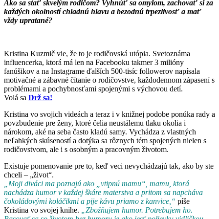
Ako sa stať skvelým rodičom? Vyhnúť sa omylom, zachovať si za
každých okolností chladnú hlavu a bezodnú trpezlivosť a mať
vždy upratané?
Kristina Kuzmič vie, že to je rodičovská utópia. Svetoznáma
influencerka, ktorá má len na Facebooku takmer 3 milióny
fanúšikov a na Instagrame ďalších 500-tisíc followerov napísala
motivačné a zábavné čítanie o rodičovstve, každodennom zápasení s
problémami a pochybnosťami spojenými s výchovou detí.
Volá sa
Drž sa!
Kristina vo svojich videách a teraz i v knižnej podobe ponúka rady a
povzbudenie pre ženy, ktoré čelia neustálemu tlaku okolia i
nárokom, aké na seba často kladú samy. Vychádza z vlastných
neľahkých skúseností a dotýka sa rôznych tém spojených nielen s
rodičovstvom, ale i s osobným a pracovným životom.
Existuje pomenovanie pre to, keď veci nevychádzajú tak, ako by ste
chceli – „život“.
„Moji diváci ma poznajú ako „vtipnú mamu“, mamu, ktorá
nachádza humor v každej škáre materstva a pritom sa napcháva
čokoládovými koláčikmi a pije kávu priamo z kanvice,“
píše
Kristina vo svojej knihe.
„Zbožňujem humor. Potrebujem ho.
Pasovať sa so životom bez humoru je ako jesť polievku vidličkou.