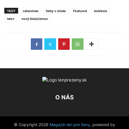
TAGY
catwoman
farby v móde
Featured
kolekcia
latex
nový klasicizmus
O NÁS
© Copyright 2026
Magazín len pre ženy
, powered by