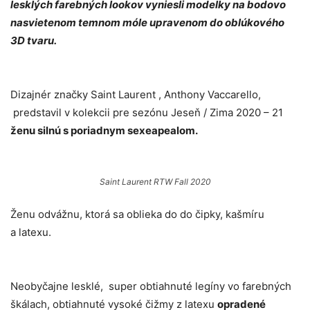
lesklých farebných lookov vyniesli modelky na bodovo
nasvietenom temnom móle upravenom do oblúkového
3D tvaru.
Dizajnér značky Saint Laurent , Anthony Vaccarello,
predstavil v kolekcii pre sezónu Jeseň / Zima 2020 – 21
ženu silnú s poriadnym sexeapealom.
Saint Laurent RTW Fall 2020
Ženu odvážnu, ktorá sa oblieka do do čipky, kašmíru
a latexu.
Neobyčajne lesklé, super obtiahnuté legíny vo farebných
škálach, obtiahnuté vysoké čižmy z latexu
opradené