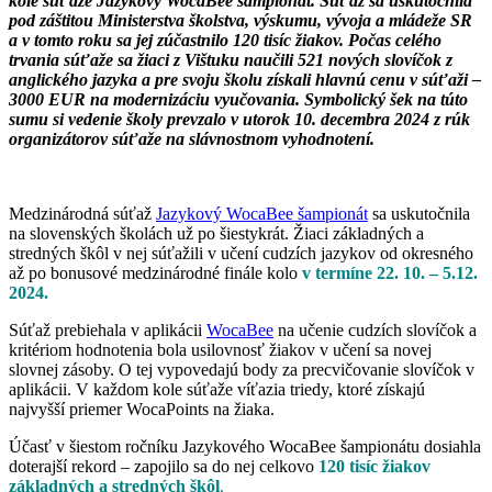
kole súťaže Jazykový WocaBee šampionát. Súťaž sa uskutočnila
pod záštitou Ministerstva školstva, výskumu, vývoja a mládeže SR
a v tomto roku sa jej zúčastnilo 120 tisíc žiakov. Počas celého
trvania súťaže sa žiaci z Vištuku naučili 521 nových slovíčok z
anglického jazyka a pre svoju školu získali hlavnú cenu v súťaži –
3000 EUR na modernizáciu vyučovania. Symbolický šek na túto
sumu si vedenie školy prevzalo v utorok 10. decembra 2024 z rúk
organizátorov súťaže na slávnostnom vyhodnotení.
Medzinárodná súťaž
Jazykový WocaBee šampionát
sa uskutočnila
na slovenských školách už po šiestykrát. Žiaci základných a
stredných škôl v nej súťažili v učení cudzích jazykov od okresného
až po bonusové medzinárodné finále kolo
v termíne 22. 10. – 5.12.
2024.
Súťaž prebiehala v aplikácii
WocaBee
na učenie cudzích slovíčok a
kritériom hodnotenia bola usilovnosť žiakov v učení sa novej
slovnej zásoby. O tej vypovedajú body za precvičovanie slovíčok v
aplikácii. V každom kole súťaže víťazia triedy, ktoré získajú
najvyšší priemer WocaPoints na žiaka.
Účasť v šiestom ročníku Jazykového WocaBee šampionátu dosiahla
doterajší rekord – zapojilo sa do nej celkovo
120 tisíc žiakov
základných a stredných škôl
.