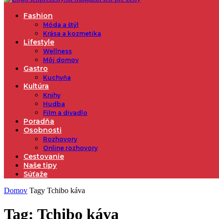
Fashion
Móda a štýl
Krása a kozmetika
Lifestyle
Wellness
Môj domov
Gastro
Kuchyňa
Kultúra
Knihy
Hudba
Film a divadlo
Poradňa
Osobnosti
Rozhovory
Online rozhovory
Cestovanie
Naše tipy
Súťaže
Domov
Tagy
Tchibo káva
Tag: Tchibo káva