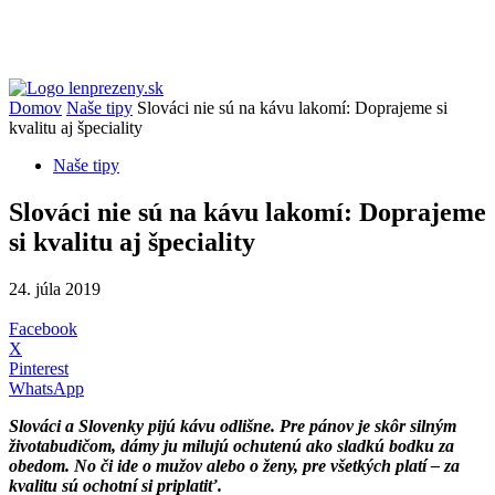
Domov
Naše tipy
Slováci nie sú na kávu lakomí: Doprajeme si
kvalitu aj špeciality
Naše tipy
Slováci nie sú na kávu lakomí: Doprajeme
si kvalitu aj špeciality
24. júla 2019
Facebook
X
Pinterest
WhatsApp
Slováci a Slovenky pijú kávu odlišne. Pre pánov je skôr silným
životabudičom, dámy ju milujú ochutenú ako sladkú bodku za
obedom. No či ide o mužov alebo o ženy, pre všetkých platí – za
kvalitu sú ochotní si priplatiť.