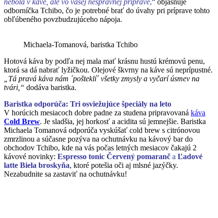
nebola v káve, ale vo vašej nesprávnej príprave
,“
objasňuje
odborníčka Tchibo, čo je potrebné brať do úvahy pri príprave tohto
obľúbeného povzbudzujúceho nápoja.
Michaela-Tomanová, baristka Tchibo
Hotová káva by podľa nej mala mať krásnu hustú krémovú penu,
ktorá sa dá nabrať lyžičkou. Olejové škvrny na káve sú neprípustné.
„Tá pravá káva nám ´pošteklí´ všetky zmysly a vyčarí úsmev na
tvári,“
dodáva baristka.
Baristka odporúča: Tri osviežujúce špeciály na leto
V horúcich mesiacoch dobre padne za studena pripravovaná
káva
Cold Brew
. Je sladšia, jej horkosť a acidita sú jemnejšie. Baristka
Michaela Tomanová odporúča vyskúšať cold brew s citrónovou
zmrzlinou a súčasne pozýva na ochutnávku na kávový bar do
obchodov Tchibo, kde na vás počas letných mesiacov čakajú 2
kávové novinky:
Espresso tonic Červený pomaranč
a
Ľadové
latte Biela broskyňa
, ktoré potešia oči aj mlsné jazýčky.
Nezabudnite sa zastaviť na ochutnávku!