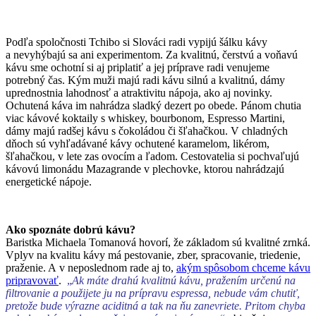
Podľa spoločnosti Tchibo si Slováci radi vypijú šálku kávy
a nevyhýbajú sa ani experimentom. Za kvalitnú, čerstvú a voňavú
kávu sme ochotní si aj priplatiť a jej príprave radi venujeme
potrebný čas. Kým muži majú radi kávu silnú a kvalitnú, dámy
uprednostnia lahodnosť a atraktivitu nápoja, ako aj novinky.
Ochutená káva im nahrádza sladký dezert po obede. Pánom chutia
viac kávové koktaily s whiskey, bourbonom, Espresso Martini,
dámy majú radšej kávu s čokoládou či šľahačkou. V chladných
dňoch sú vyhľadávané kávy ochutené karamelom, likérom,
šľahačkou, v lete zas ovocím a ľadom. Cestovatelia si pochvaľujú
kávovú limonádu Mazagrande v plechovke, ktorou nahrádzajú
energetické nápoje.
Ako spoznáte dobrú kávu?
Baristka Michaela Tomanová hovorí, že základom sú kvalitné zrnká.
Vplyv na kvalitu kávy má pestovanie, zber, spracovanie, triedenie,
praženie. A v neposlednom rade aj to,
akým spôsobom chceme kávu
pripravovať
.
„
Ak máte drahú kvalitnú kávu, pražením určenú na
filtrovanie a použijete ju na prípravu espressa, nebude vám chutiť,
pretože bude výrazne aciditná a tak na ňu zanevriete. Pritom chyba