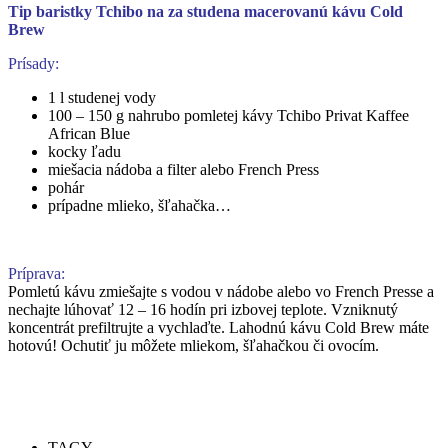
Tip baristky Tchibo na za studena macerovanú kávu Cold
Brew
Prísady:
1 l studenej vody
100 – 150 g nahrubo pomletej kávy Tchibo Privat Kaffee
African Blue
kocky ľadu
miešacia nádoba a filter alebo French Press
pohár
prípadne mlieko, šľahačka…
Príprava:
Pomletú kávu zmiešajte s vodou v nádobe alebo vo French Presse a
nechajte lúhovať 12 – 16 hodín pri izbovej teplote. Vzniknutý
koncentrát prefiltrujte a vychlaďte. Lahodnú kávu Cold Brew máte
hotovú! Ochutiť ju môžete mliekom, šľahačkou či ovocím.
TAGY