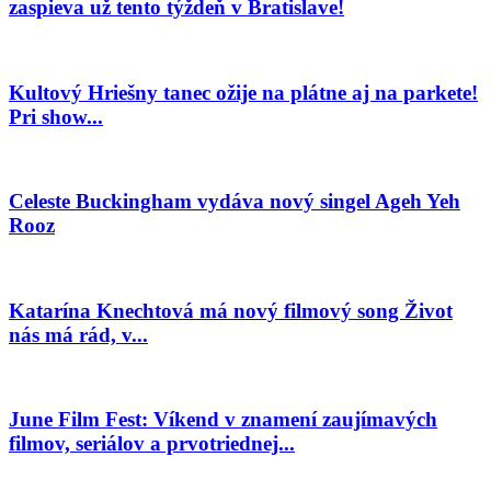
zaspieva už tento týždeň v Bratislave!
Kultový Hriešny tanec ožije na plátne aj na parkete!
Pri show...
Celeste Buckingham vydáva nový singel Ageh Yeh
Rooz
Katarína Knechtová má nový filmový song Život
nás má rád, v...
June Film Fest: Víkend v znamení zaujímavých
filmov, seriálov a prvotriednej...