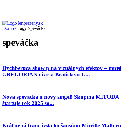
Domov
Tagy
Speváčka
speváčka
Dychberúca show plná vizuálnych efektov – mnísi
GREGORIAN očaria Bratislavu 1....
Nová speváčka a nový singel! Skupina MITODA
štartuje rok 2025 so...
Kráľovná francúzskeho šansónu Mireille Mathieu