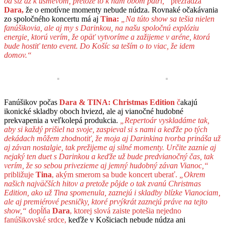
od sĺz až k úsmevom, pretože to k nám obom patrí,“
prezrádza
Dara,
že o emotívne momenty nebude núdza. Rovnaké očakávania
zo spoločného koncertu má aj
Tina:
„Na túto show sa tešia nielen
fanúšikovia, ale aj my s Darinkou, na našu spoločnú explóziu
energie, ktorú verím, že opäť vytvoríme a zažijeme v aréne, ktorá
bude hostiť tento event. Do Košíc sa teším o to viac, že idem
domov.“
Fanúšikov počas
Dara & TINA: Christmas Edition
č
akajú
ikonické skladby oboch hviezd, ale aj vianočné hudobné
prekvapenia a veľkolepá produkcia.
„
Repertoár vyskladáme tak,
aby si každý prišiel na svoje, zaspieval si s nami a keďže po tých
dekádach môžem zhodnotiť, že moja aj Darinkina tvorba prináša už
aj závan nostalgie, tak prežijeme aj silné momenty. Určite zaznie aj
nejaký ten duet s Darinkou
a keďže už bude predvianočný čas, tak
verím, že so sebou privezieme aj jemný hudobný závan Vianoc,“
približuje
Tina
, akým smerom sa bude koncert uberať.
„
Okrem
našich najväčších hitov a pretože pôjde o tak zvanú Christmas
Edition, ako už Tina spomenula, zaznejú i skladby blízke Vianociam,
ale aj premiérové pesničky, ktoré prvýkrát zaznejú práve na tejto
show,“
dopĺňa
Dara
, ktorej slová zaiste potešia nejedno
fanúšikovské srdce,
keďže v Košiciach nebude núdza ani