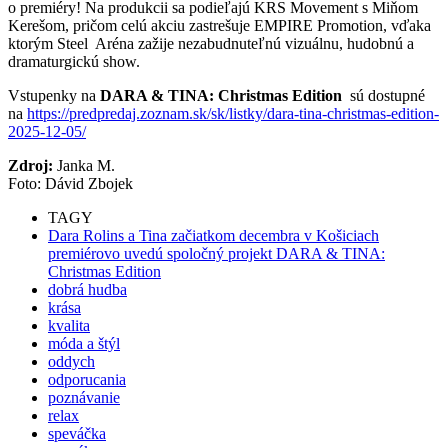
o premiéry! Na produkcii sa podieľajú KRS Movement s Miňom
Kerešom, pričom celú akciu zastrešuje EMPIRE Promotion, vďaka
ktorým Steel Aréna zažije nezabudnuteľnú vizuálnu, hudobnú a
dramaturgickú show.
Vstupenky na
DARA & TINA: Christmas Edition
sú dostupné
na
https://predpredaj.zoznam.sk/sk/listky/dara-tina-christmas-edition-
2025-12-05/
Zdroj:
Janka M.
Foto: Dávid Zbojek
TAGY
Dara Rolins a Tina začiatkom decembra v Košiciach
premiérovo uvedú spoločný projekt DARA & TINA:
Christmas Edition
dobrá hudba
krása
kvalita
móda a štýl
oddych
odporucania
poznávanie
relax
speváčka