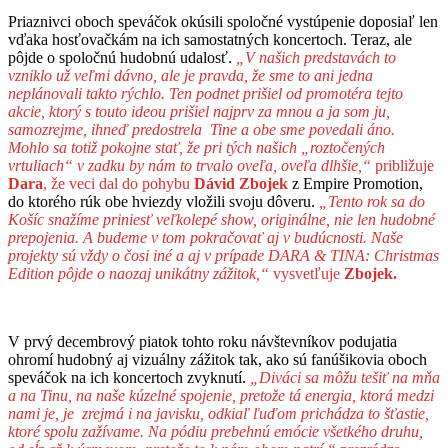
Priaznivci oboch speváčok okúsili spoločné vystúpenie doposiaľ len
vďaka hosťovačkám na ich samostatných koncertoch. Teraz, ale
pôjde o spoločnú hudobnú udalosť.
„V našich predstavách to
vzniklo už veľmi dávno, ale je pravda, že sme to ani jedna
neplánovali takto rýchlo. Ten podnet prišiel od promotéra tejto
akcie, ktorý s touto ideou prišiel najprv za mnou a ja som ju,
samozrejme, ihneď predostrela Tine a obe sme povedali áno.
Mohlo sa totiž pokojne stať, že pri tých našich „roztočených
vrtuliach“ v zadku by nám to trvalo oveľa, oveľa dlhšie,“
približuje
Dara
, že veci dal do pohybu
Dávid Zbojek
z Empire Promotion,
do ktorého rúk obe hviezdy vložili svoju dôveru.
„Tento rok sa do
Košíc snažíme priniesť veľkolepé show, originálne, nie len hudobné
prepojenia. A budeme v tom pokračovať aj v budúcnosti. Naše
projekty sú vždy o čosi iné a aj v prípade
DARA & TINA: Christmas
Edition pôjde o naozaj unikátny zážitok,“
vysvetľuje
Zbojek.
V prvý decembrový piatok tohto roku návštevníkov podujatia
ohromí hudobný aj vizuálny zážitok tak, ako sú fanúšikovia oboch
speváčok na ich koncertoch zvyknutí.
„Diváci sa môžu tešiť na mňa
a na Tinu, na naše kúzelné spojenie, pretože tá energia, ktorá medzi
nami je, je zrejmá i na javisku, odkiaľ ľuďom prichádza to šťastie,
ktoré spolu zažívame. Na pódiu prebehnú emócie všetkého druhu,