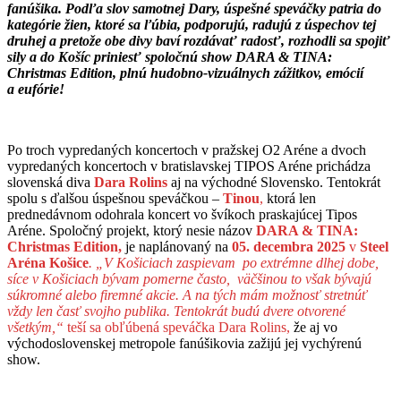
fanúšika. Podľa slov samotnej Dary, úspešné speváčky patria do
kategórie žien, ktoré sa ľúbia, podporujú, radujú z úspechov tej
druhej a pretože obe divy baví rozdávať radosť, rozhodli sa spojiť
sily a do Košíc priniesť spoločnú show
DARA & TINA:
Christmas Edition, plnú hudobno-vizuálnych zážitkov, emócií
a eufórie!
Po troch vypredaných koncertoch v pražskej O2 Aréne a dvoch
vypredaných koncertoch v bratislavskej TIPOS Aréne prichádza
slovenská diva
Dara Rolins
aj na východné Slovensko. Tentokrát
spolu s ďalšou úspešnou speváčkou –
Tinou
,
ktorá len
prednedávnom odohrala koncert vo švíkoch praskajúcej Tipos
Aréne. Spoločný projekt, ktorý nesie názov
DARA & TINA:
Christmas Edition,
je naplánovaný na
05. decembra 2025
v
Steel
Aréna Košice
.
„V Košiciach zaspievam po extrémne dlhej dobe,
síce v Košiciach bývam pomerne často, väčšinou to však bývajú
súkromné alebo firemné akcie. A na tých mám možnosť stretnúť
vždy len časť svojho publika. Tentokrát budú dvere otvorené
všetkým,“
teší sa obľúbená speváčka Dara Rolins,
že aj vo
východoslovenskej metropole fanúšikovia zažijú jej vychýrenú
show.