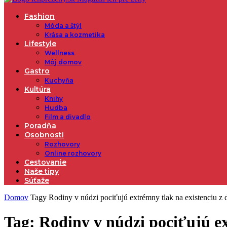
Fashion
Móda a štýl
Krása a kozmetika
Lifestyle
Wellness
Môj domov
Gastro
Kuchyňa
Kultúra
Knihy
Hudba
Film a divadlo
Poradňa
Osobnosti
Rozhovory
Online rozhovory
Cestovanie
Naše tipy
Súťaže
Domov
Tagy
Rodiny v núdzi pociťujú extrémny tlak na existenciu z
Tag: Rodiny v núdzi pociťujú e