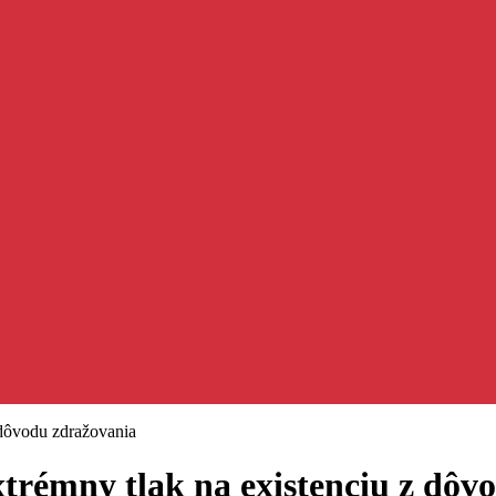
 dôvodu zdražovania
xtrémny tlak na existenciu z dôv