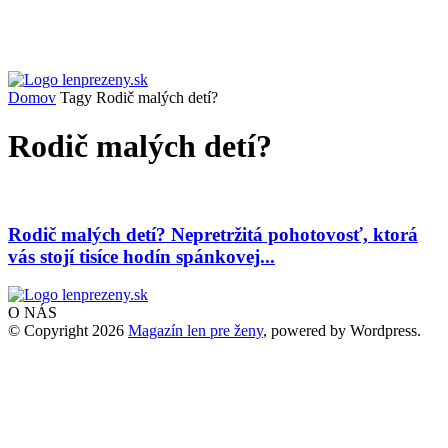
Domov
Tagy
Rodič malých detí?
Rodič malých detí?
Rodič malých detí? Nepretržitá pohotovosť, ktorá
vás stojí tisíce hodín spánkovej...
O NÁS
© Copyright 2026
Magazín len pre ženy
, powered by Wordpress.