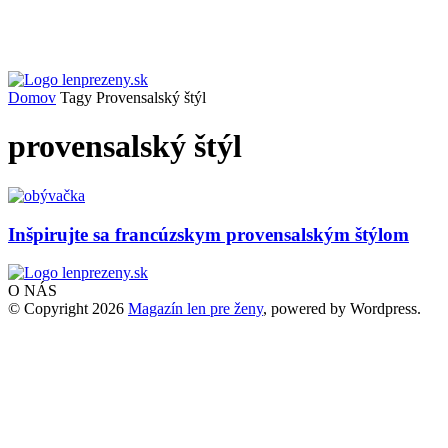
Domov
Tagy
Provensalský štýl
provensalský štýl
Inšpirujte sa francúzskym provensalským štýlom
O NÁS
© Copyright 2026
Magazín len pre ženy
, powered by Wordpress.