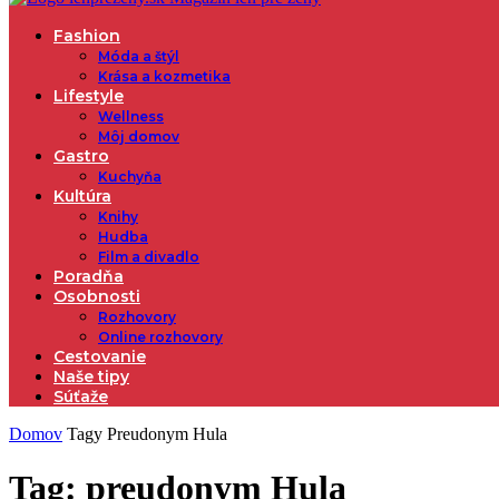
Fashion
Móda a štýl
Krása a kozmetika
Lifestyle
Wellness
Môj domov
Gastro
Kuchyňa
Kultúra
Knihy
Hudba
Film a divadlo
Poradňa
Osobnosti
Rozhovory
Online rozhovory
Cestovanie
Naše tipy
Súťaže
Domov
Tagy
Preudonym Hula
Tag: preudonym Hula