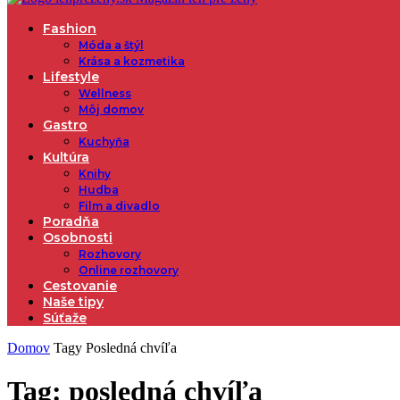
Fashion
Móda a štýl
Krása a kozmetika
Lifestyle
Wellness
Môj domov
Gastro
Kuchyňa
Kultúra
Knihy
Hudba
Film a divadlo
Poradňa
Osobnosti
Rozhovory
Online rozhovory
Cestovanie
Naše tipy
Súťaže
Domov
Tagy
Posledná chvíľa
Tag: posledná chvíľa