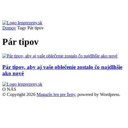
Domov
Tagy
Pár tipov
Pár tipov
Pár tipov, aby aj vaše oblečenie zostalo čo najdlhšie
ako nové
O NÁS
© Copyright 2026
Magazín len pre ženy
, powered by Wordpress.