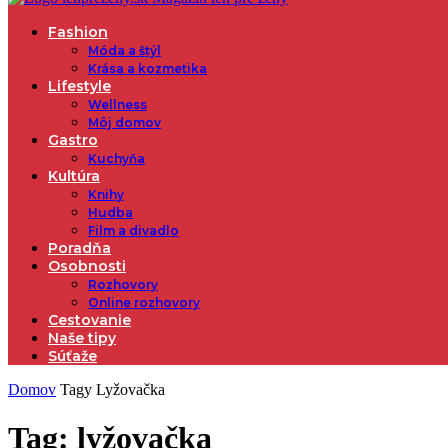
Fashion
Móda a štýl
Krása a kozmetika
Lifestyle
Wellness
Môj domov
Gastro
Kuchyňa
Kultúra
Knihy
Hudba
Film a divadlo
Poradňa
Osobnosti
Rozhovory
Online rozhovory
Cestovanie
Naše tipy
Súťaže
Domov
Tagy
Lyžovačka
Tag: lyžovačka