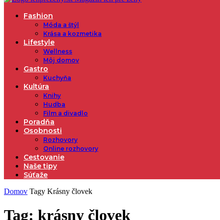
Fashion
Móda a štýl
Krása a kozmetika
Lifestyle
Wellness
Môj domov
Gastro
Kuchyňa
Kultúra
Knihy
Hudba
Film a divadlo
Poradňa
Osobnosti
Rozhovory
Online rozhovory
Cestovanie
Naše tipy
Súťaže
Domov
Tagy
Krásny človek
Tag: krásny človek