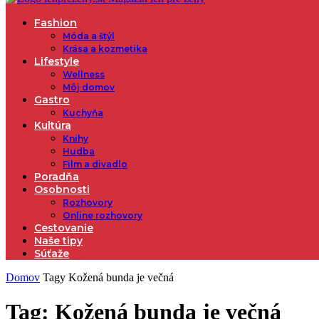
Fashion
Móda a štýl
Krása a kozmetika
Lifestyle
Wellness
Môj domov
Gastro
Kuchyňa
Kultúra
Knihy
Hudba
Film a divadlo
Poradňa
Osobnosti
Rozhovory
Online rozhovory
Cestovanie
Naše tipy
Súťaže
Domov
Tagy
Kožená bunda je večná
Tag: Kožená bunda je večná