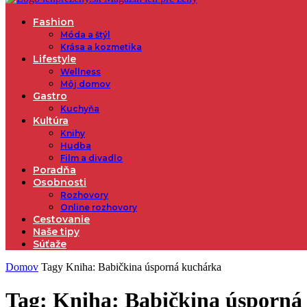
Fashion
Móda a štýl
Krása a kozmetika
Lifestyle
Wellness
Môj domov
Gastro
Kuchyňa
Kultúra
Knihy
Hudba
Film a divadlo
Poradňa
Osobnosti
Rozhovory
Online rozhovory
Cestovanie
Naše tipy
Súťaže
Domov
Tagy
Kniha: Babičkina úsporná kuchárka
Tag: Kniha: Babičkina úsporná