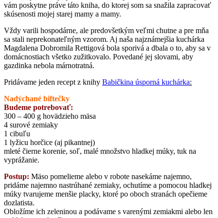
vám poskytne práve táto kniha, do ktorej som sa snažila zapracovať
skúsenosti mojej starej mamy a mamy.
Vždy varili hospodárne, ale predovšetkým veľmi chutne a pre mňa
sa stali neprekonateľným vzorom. Aj naša najznámejšia kuchárka
Magdalena Dobromila Rettigová bola sporivá a dbala o to, aby sa v
domácnostiach všetko zužitkovalo. Povedané jej slovami, aby
gazdinka nebola márnotratná.
Pridávame jeden recept z knihy
Babičkina
úsp
orná
kuchárka
:
Nadýchané biftečky
Budeme potrebovať:
300 – 400 g hovädzieho mäsa
4 surové zemiaky
1 cibuľu
1 lyžicu horčice (aj pikantnej)
mleté čierne korenie, soľ, malé množstvo hladkej múky, tuk na
vyprážanie.
Postup:
Mäso pomelieme alebo v robote nasekáme najemno,
pridáme najemno nastrúhané zemiaky, ochutíme a pomocou hladkej
múky tvarujeme menšie placky, ktoré po oboch stranách opečieme
dozlatista.
Obložíme ich zeleninou a podávame s varenými zemiakmi alebo len