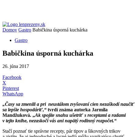
Domov
Gastro
Babičkina úsporná kuchárka
Gastro
Babičkina úsporná kuchárka
26. júna 2017
Facebook
X
Pinterest
WhatsApp
„Časy sa zmenili a pri neustálom zvyšovaní cien nezaškodí naučiť
sa lepšie hospodáriť,“
tvrdí známa autorka Jarmila
Mandžuková. „
Ak spojíte snahu ušetriť s receptami a radami
v tejto knihe, nezaskočí vás ani napätý rodinný rozpočet.“
Stačí poznať tie správne recepty, pár tipov a šikovných trikov
a zistíte, že aj jednoduché a lacné jedlá môžu vynikajúco chutiť.