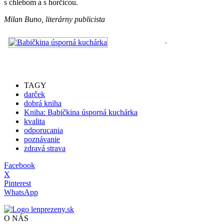
s chlebom a s horčicou.
Milan Buno, literárny publicista
TAGY
darček
dobrá kniha
Kniha: Babičkina úsporná kuchárka
kvalita
odporucania
poznávanie
zdravá strava
Facebook
X
Pinterest
WhatsApp
O NÁS