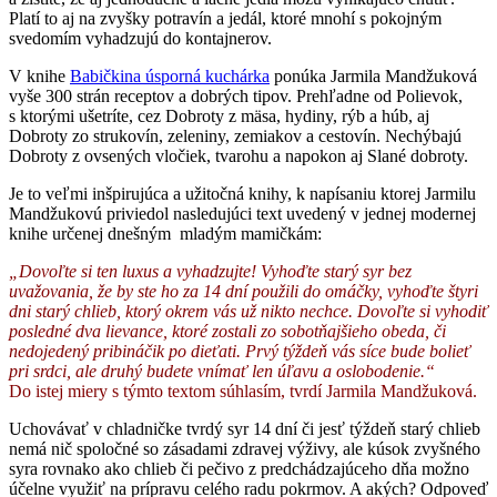
Platí to aj na zvyšky potravín a jedál, ktoré mnohí s pokojným
svedomím vyhadzujú do kontajnerov.
V knihe
Babičkina úsporná
kuc
hárka
ponúka Jarmila Mandžuková
vyše 300 strán receptov a dobrých tipov. Prehľadne od Polievok,
s ktorými ušetríte, cez Dobroty z mäsa, hydiny, rýb a húb, aj
Dobroty zo strukovín, zeleniny, zemiakov a cestovín. Nechýbajú
Dobroty z ovsených vločiek, tvarohu a napokon aj Slané dobroty.
Je to veľmi inšpirujúca a užitočná knihy, k napísaniu ktorej Jarmilu
Mandžukovú priviedol nasledujúci text uvedený v jednej modernej
knihe určenej dnešným mladým mamičkám:
„Dovoľte si ten luxus a vyhadzujte! Vyhoďte starý syr bez
uvažovania, že by ste ho za 14 dní použili do omáčky, vyhoďte štyri
dni starý chlieb, ktorý okrem vás už nikto nechce. Dovoľte si vyhodiť
posledné dva lievance, ktoré zostali zo sobotňajšieho obeda, či
nedojedený pribináčik po dieťati. Prvý týždeň vás síce bude bolieť
pri srdci, ale druhý budete vnímať len úľavu a oslobodenie.“
Do istej miery s týmto textom súhlasím, tvrdí Jarmila Mandžuková.
Uchovávať v chladničke tvrdý syr 14 dní či jesť týždeň starý chlieb
nemá nič spoločné so zásadami zdravej výživy, ale kúsok zvyšného
syra rovnako ako chlieb či pečivo z predchádzajúceho dňa možno
účelne využiť na prípravu celého radu pokrmov. A akých? Odpoveď