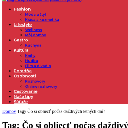
Fashion
Móda a štýl
Krása a kozmetika
Lifestyle
Wellness
Môj domov
Gastro
Kuchyňa
Kultúra
Knihy
Hudba
Film a divadlo
Poradňa
Osobnosti
Rozhovory
Online rozhovory
Cestovanie
Naše tipy
Súťaže
Domov
Tagy
Čo si obliecť počas daždivých letných dní?
Tag: Čo si obliecť počas daždiv