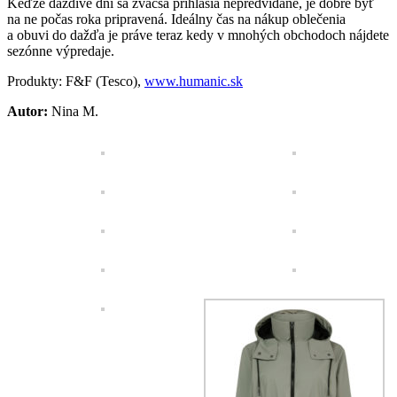
Keďže daždivé dni sa zväčša prihlásia nepredvídane, je dobré byť
na ne počas roka pripravená. Ideálny čas na nákup oblečenia
a obuvi do dažďa je práve teraz kedy v mnohých obchodoch nájdete
sezónne výpredaje.
Produkty: F&F (Tesco),
www.humanic.sk
Autor:
Nina M.