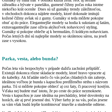
Gumáky by mala mať v botníku každá žena. Hoc aj nemáte
záhradku a bývate v paneláku, gumené čižmy počas roka istotne
niekoľko krát oceníte Dnes sú už gumáky trendy záležitosťou,
v obchodoch dokonca nájdete modely, ktoré dokonale imitujú
kožené čižmy avšak sú z gumy. Gumáky si teda môžete pokojne
obuť aj do práce. Elegantnejšie modely sa hodia k sukniam aj šatám,
extravagantnejšie zase oživia akýkoľvek nohavicový styling.
Gumáky si pokojne oblečte aj k bermudám, či krátkym nohaviciam.
Počas letných dní sú najlepšie modely so skrátenou sárou, na jeseň
zase s vysokou.
Parka, vesta, alebo bunda?
Počas leta vás bezpochyby v prípade dažďa zachráni pršiplášť.
Existujú dokonca rôzne skladacie modely, ktoré hravo vpracete aj
do kabelky. Ak hľadáte niečo čo vás počas chladných rán zahreje,
ideálnou voľbou je bunda s kapucňou predĺženého strihu s názvom
parka. Tú si môžete pokojne obliecť aj cez šaty, či pracovný kostým.
Vďaka nej budete mať istotu, že po ceste do práce nezmoknete.
Vesta s kapucňou je zase ideálna na prechádzky, letné dovolenky na
horách, ale aj prvé jesenné dni. Výber farby je na vás, počas jesene
sa vám však budú lepšie kombinovať tmavšie a studenšie odtiene.