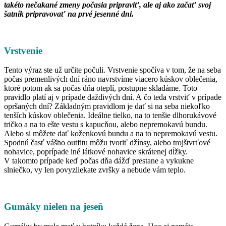
takéto nečakané zmeny počasia pripraviť, ale aj ako začať svoj
šatník pripravovať na prvé jesenné dni.
Vrstvenie
Tento výraz ste už určite počuli. Vrstvenie spočíva v tom, že na seba
počas premenlivých dní ráno navrstvíme viacero kúskov oblečenia,
ktoré potom ak sa počas dňa oteplí, postupne skladáme. Toto
pravidlo platí aj v prípade daždivých dní. A čo teda vrstviť v prípade
opršaných dní? Základným pravidlom je dať si na seba niekoľko
tenších kúskov oblečenia. Ideálne tielko, na to tenšie dlhorukávové
tričko a na to ešte vestu s kapucňou, alebo nepremokavú bundu.
Alebo si môžete dať koženkovú bundu a na to nepremokavú vestu.
Spodnú časť vášho outfitu môžu tvoriť džínsy, alebo trojštvrťové
nohavice, poprípade iné látkové nohavice skrátenej dĺžky.
V takomto prípade keď počas dňa dážď prestane a vykukne
slniečko, vy len povyzliekate zvršky a nebude vám teplo.
Gumáky nielen na jeseň